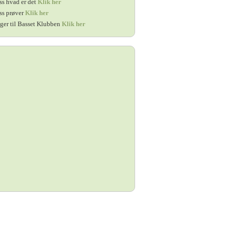
ss hvad er det
Klik her
ss prøver
Klik her
ger til Basset Klubben
Klik her