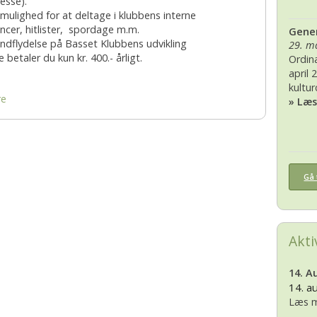
resse).
 mulighed for at deltage i klubbens interne
2007
2010
ncer, hitlister, spordage m.m.
Gener
 indflydelse på Basset Klubbens udvikling
29. m
2006
 betaler du kun kr. 400.- årligt.
Ordin
april 
2005
kultu
re
» Læ
2004
2003
Gå 
2002
Akti
14. A
14. a
Læs m