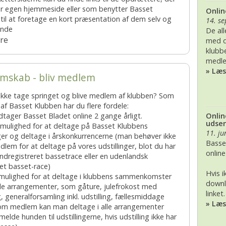
r egen hjemmeside eller som benytter Basset
Onlin
BK, lørdag 28. November
2017
2020
til at foretage en kort præsentation af dem selv og
14. s
unde
De al
2016
2019
re
med d
klubb
2015
2018
medl
» Læ
mskab - bliv medlem
2014
2017
ikke tage springet og blive medlem af klubben? Som
2013
2016
f Basset Klubben har du flere fordele:
Onlin
tager Basset Bladet online 2 gange årligt.
udse
 mulighed for at deltage på Basset Klubbens
2012
2015
11. ju
nger og deltage i årskonkurrencerne (man behøver ikke
Basse
lem for at deltage på vores udstillinger, blot du har
2011
2014
onlin
ndregistreret bassetrace eller en udenlandsk
ret basset-race)
2010
2013
Hvis 
 mulighed for at deltage i klubbens sammenkomster
downl
le arrangementer, som gåture, julefrokost med
linket.
2009
2012
g, generalforsamling inkl. udstilling, fællesmiddage
» Læ
om medlem kan man deltage i alle arrangementer
elde hunden til udstillingerne, hvis udstilling ikke har
2008
2011