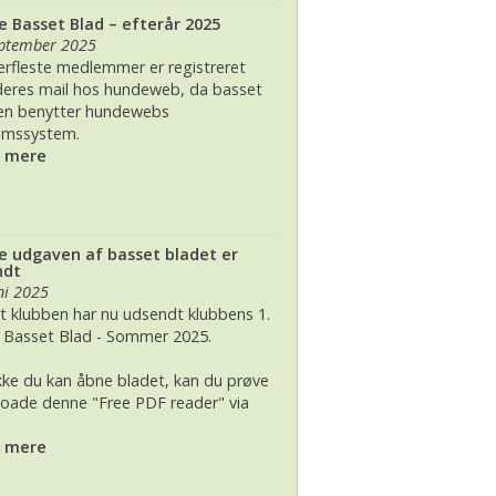
e Basset Blad – efterår 2025
 2026, juleudstilling,Bogense,Fyn
2012
eptember 2025
lerfleste medlemmer er registreret
2012 dag 2
eres mail hos hundeweb, da basset
en benytter hundewebs
2011
emssystem.
s mere
e udgaven af basset bladet er
ndt
ni 2025
t klubben har nu udsendt klubbens 1.
e Basset Blad - Sommer 2025.
ikke du kan åbne bladet, kan du prøve
oade denne "Free PDF reader" via
s mere