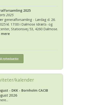
alforsamling 2025
arts 2025
ær generalforsamling - Lørdag d. 26.
2025 kl. 17:00 i Dalmose Idræts- og
rcenter, Stationsvej 53, 4260 Dalmose.
s mere
til nyhedsarkiv
viteter/kalender
ugust - DKK - Bornholm CACIB
ugust 2026
ere...