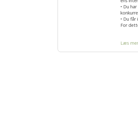
ens inte
• Du har
konkurre
• Du får
For dette
Læs me