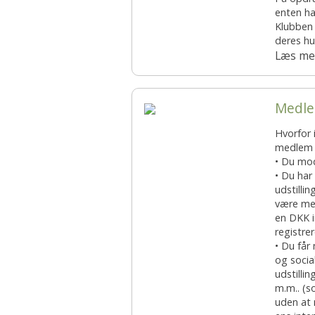
enten ha
Æresmedlemmer i Basset Klubben
Venlighedsudvalg
Klubben 
deres h
Links
Internetudvalg:
Læs me
Medlemsbilleder
Medle
Blanketter
Hvorfor 
Betalinger til Basset Klubben
medlem a
• Du mod
• Du har
Afregningsbilag
udstilli
være med
en DKK i
registre
• Du får
og socia
udstillin
m.m.. (s
uden at m