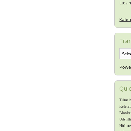
Læs m
Kalen
Tran
Powe
Quic
Tilmeld
Refera
Blanke
Udstill
Hitlist