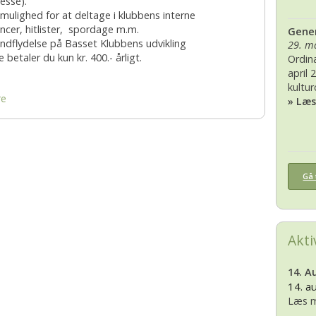
resse).
 mulighed for at deltage i klubbens interne
2007
2010
ncer, hitlister, spordage m.m.
Gener
 indflydelse på Basset Klubbens udvikling
29. m
2006
 betaler du kun kr. 400.- årligt.
Ordin
april 
2005
kultu
re
» Læ
2004
2003
Gå 
2002
Akti
14. A
14. a
Læs m