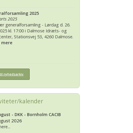
alforsamling 2025
arts 2025
ær generalforsamling - Lørdag d. 26.
2025 kl. 17:00 i Dalmose Idræts- og
rcenter, Stationsvej 53, 4260 Dalmose.
s mere
til nyhedsarkiv
viteter/kalender
ugust - DKK - Bornholm CACIB
ugust 2026
ere...