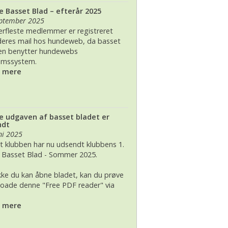
e Basset Blad – efterår 2025
 2026, juleudstilling,Bogense,Fyn
2012
eptember 2025
lerfleste medlemmer er registreret
2012 dag 2
eres mail hos hundeweb, da basset
en benytter hundewebs
2011
emssystem.
s mere
e udgaven af basset bladet er
ndt
ni 2025
t klubben har nu udsendt klubbens 1.
e Basset Blad - Sommer 2025.
ikke du kan åbne bladet, kan du prøve
oade denne "Free PDF reader" via
s mere