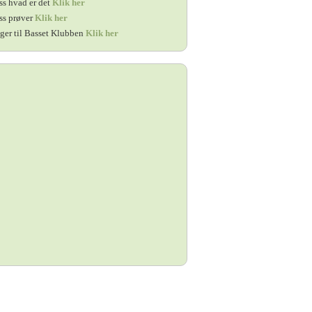
ss hvad er det
Klik her
ss prøver
Klik her
ger til Basset Klubben
Klik her