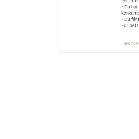
ens inte
• Du har
konkurre
• Du får
For dette
Læs me