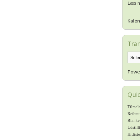
Læs m
Kalen
Tran
Powe
Quic
Tilmeld
Refera
Blanke
Udstill
Hitlist