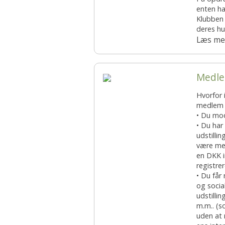
enten ha
Æresmedlemmer i Basset Klubben
Venlighedsudvalg
Klubben 
deres h
Links
Internetudvalg:
Læs me
Medlemsbilleder
Medle
Blanketter
Hvorfor 
Betalinger til Basset Klubben
medlem a
• Du mod
• Du har
Afregningsbilag
udstilli
være med
en DKK i
registre
• Du får
og socia
udstillin
m.m.. (s
uden at m