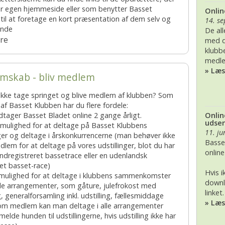
r egen hjemmeside eller som benytter Basset
Onlin
BK, lørdag 28. November
2017
2020
til at foretage en kort præsentation af dem selv og
14. s
unde
De al
2016
2019
re
med d
klubb
2015
2018
medl
» Læ
mskab - bliv medlem
2014
2017
ikke tage springet og blive medlem af klubben? Som
2013
2016
f Basset Klubben har du flere fordele:
Onlin
tager Basset Bladet online 2 gange årligt.
udse
 mulighed for at deltage på Basset Klubbens
2012
2015
11. ju
nger og deltage i årskonkurrencerne (man behøver ikke
Basse
lem for at deltage på vores udstillinger, blot du har
2011
2014
onlin
ndregistreret bassetrace eller en udenlandsk
ret basset-race)
2010
2013
Hvis 
 mulighed for at deltage i klubbens sammenkomster
downl
le arrangementer, som gåture, julefrokost med
linket.
2009
2012
g, generalforsamling inkl. udstilling, fællesmiddage
» Læ
om medlem kan man deltage i alle arrangementer
elde hunden til udstillingerne, hvis udstilling ikke har
2008
2011