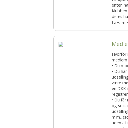
enten ha
Æresmedlemmer i Basset Klubben
Venlighedsudvalg
Klubben 
deres h
Links
Internetudvalg:
Læs me
Medlemsbilleder
Medle
Blanketter
Hvorfor 
Betalinger til Basset Klubben
medlem a
• Du mod
• Du har
Afregningsbilag
udstilli
være med
en DKK i
registre
• Du får
og socia
udstillin
m.m.. (s
uden at m