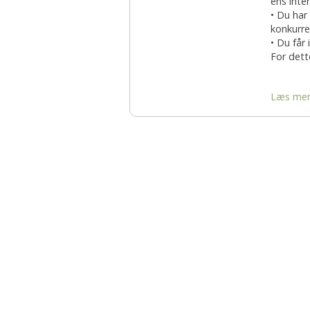
ens inte
• Du har
konkurre
• Du får
For dette
Læs me