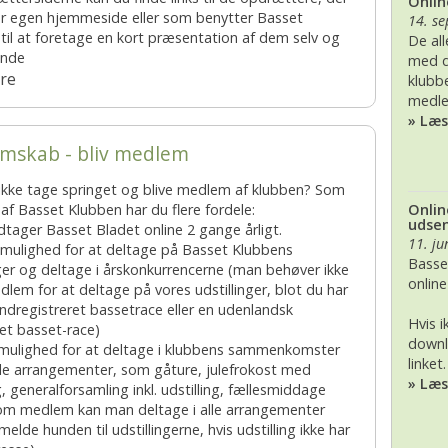
Onlin
r egen hjemmeside eller som benytter Basset
14. s
BK, lørdag 28. November
2017
2020
til at foretage en kort præsentation af dem selv og
De al
unde
med d
2016
2019
re
klubb
medl
2015
2018
» Læ
mskab - bliv medlem
2014
2017
ikke tage springet og blive medlem af klubben? Som
2013
2016
Onlin
f Basset Klubben har du flere fordele:
udse
tager Basset Bladet online 2 gange årligt.
11. ju
 mulighed for at deltage på Basset Klubbens
2012
2015
Basse
nger og deltage i årskonkurrencerne (man behøver ikke
onlin
lem for at deltage på vores udstillinger, blot du har
2011
2014
ndregistreret bassetrace eller en udenlandsk
Hvis 
ret basset-race)
2010
2013
downl
 mulighed for at deltage i klubbens sammenkomster
linket.
le arrangementer, som gåture, julefrokost med
» Læ
2009
2012
g, generalforsamling inkl. udstilling, fællesmiddage
om medlem kan man deltage i alle arrangementer
elde hunden til udstillingerne, hvis udstilling ikke har
2008
2011