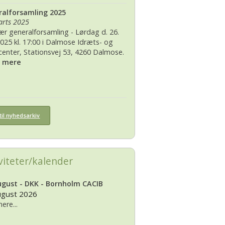
alforsamling 2025
arts 2025
ær generalforsamling - Lørdag d. 26.
2025 kl. 17:00 i Dalmose Idræts- og
rcenter, Stationsvej 53, 4260 Dalmose.
s mere
til nyhedsarkiv
viteter/kalender
ugust - DKK - Bornholm CACIB
ugust 2026
ere...