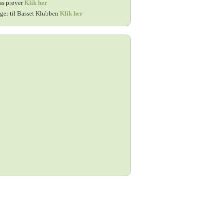
ss prøver
Klik her
ger til Basset Klubben
Klik her