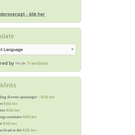
deroversigt - klik her
slate
red by
Translate
klinks
ing diverse spisninger -
Klik her
ter
Klik her
tter
Klik her
ings resultater
Klik her
en
Klik her
ss hvad er det
Klik her