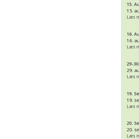
15. A
15. a
Læs m
16. A
16. a
Læs m
29-30
29. a
Læs m
19. S
19. 
Læs m
20. S
20. 
Læs m