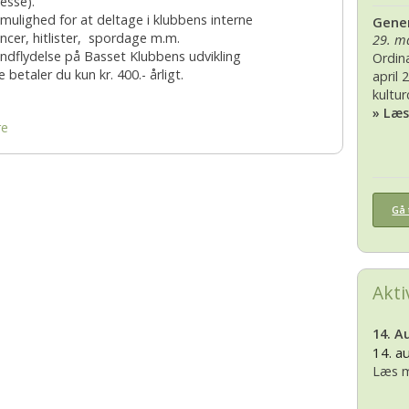
resse).
 mulighed for at deltage i klubbens interne
Gener
2007
2010
ncer, hitlister, spordage m.m.
29. m
 indflydelse på Basset Klubbens udvikling
Ordin
2006
 betaler du kun kr. 400.- årligt.
april 
kultu
2005
» Læ
re
2004
2003
Gå 
2002
Akti
14. A
14. a
Læs m