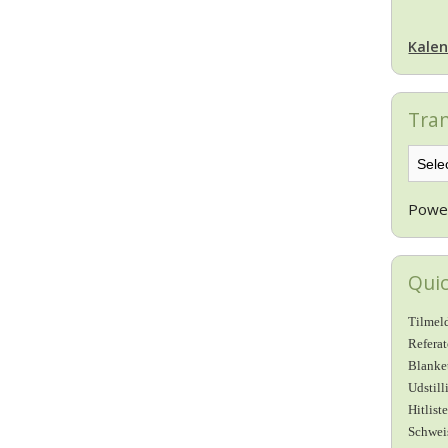
Kalen
Tran
Powe
Quic
Tilmeld
Refera
Blanke
Udstill
Hitlist
Schwei