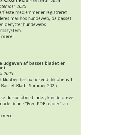
e Basset Blad – efterår 2025
eptember 2025
 2026, juleudstilling,Bogense,Fyn
2012
lerfleste medlemmer er registreret
eres mail hos hundeweb, da basset
2012 dag 2
en benytter hundewebs
emssystem.
2011
s mere
e udgaven af basset bladet er
ndt
ni 2025
t klubben har nu udsendt klubbens 1.
e Basset Blad - Sommer 2025.
ikke du kan åbne bladet, kan du prøve
oade denne "Free PDF reader" via
s mere