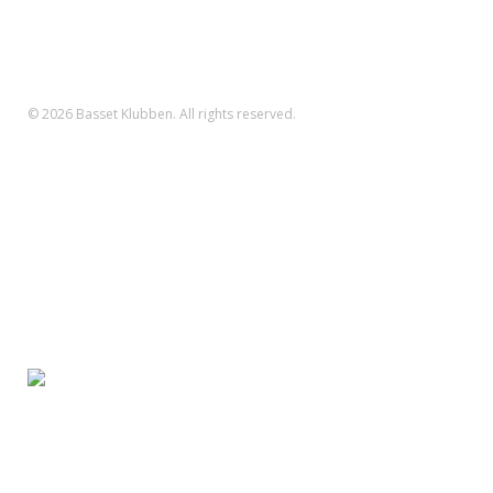
Danske Bank Konto
Reg.nr.: 1551 Konto.nr.: 112-79-422
IBAN-nr.: DK71 3000 0011 2794 22
SWIFT: DABADKKK
© 2026 Basset Klubben. All rights reserved.
Forsiden
Om klubben
Nyheder
Kalender
Aktiviteter
Hvalpe/opdræt
Basset klubben
Region Fyn
Region Midjylland
Region Nordjylland
Region Sjælland