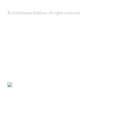
SWIFT: DABADKKK
© 2026 Basset Klubben. All rights reserved.
Forsiden
Om klubben
Nyheder
Kalender
Aktiviteter
Hvalpe/opdræt
Basset klubben
Region Fyn
Region Midjylland
Region Nordjylland
Region Sjælland
Region Sydjylland