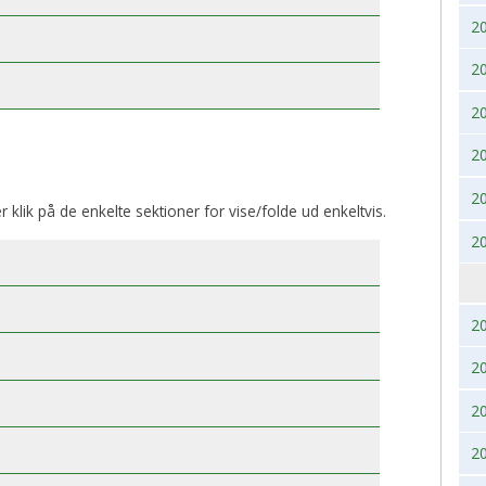
2
BK, lørdag 28. November
2017
2020
2
2016
2019
2
2015
2018
2
2014
2017
2
er klik på de enkelte sektioner for vise/folde ud enkeltvis.
2013
2016
2
2012
2015
2011
2014
2
2
2010
2013
2
2009
2012
2
2008
2011