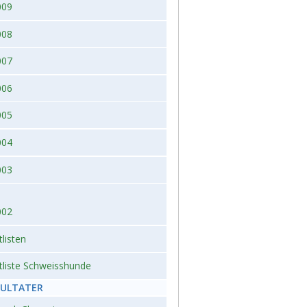
009
008
007
006
005
004
003
002
tlisten
tliste Schweisshunde
SULTATER