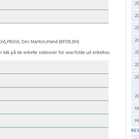
2
2007
2010
2
2006
2
2005
2
V),PBGV), Des Manton,Irland (BFDB,BH)
2004
2
er klik på de enkelte sektioner for vise/folde ud enkeltvis.
2
2003
2
2002
2
Hi
Hi
RE