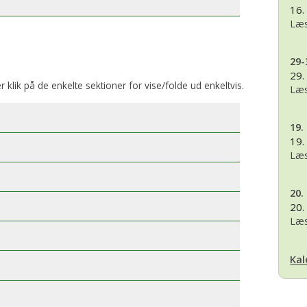
16.
Læs
29-
29.
er klik på de enkelte sektioner for vise/folde ud enkeltvis.
Læs
19.
19.
Læs
20.
20.
Læs
Kal