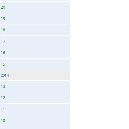
020
 2026, juleudstilling,Bogense,Fyn
2012
019
2012 dag 2
018
2011
017
016
015
2014
013
012
011
010