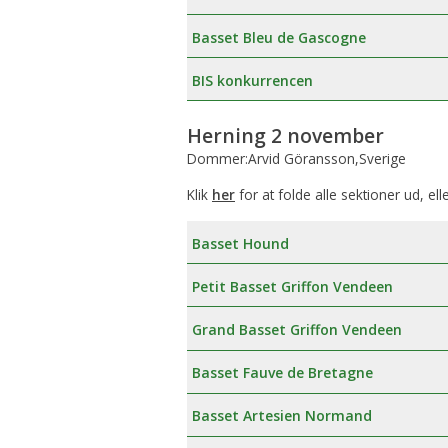
Æresmedlemmer i Basset Klubben
Venlighedsudvalg
Basset Bleu de Gascogne
Links
Internetudvalg:
BIS konkurrencen
Medlemsbilleder
Herning 2 november
Dommer:Arvid Göransson,Sverige
Blanketter
Klik
her
for at folde alle sektioner ud, ell
Betalinger til Basset Klubben
Basset Hound
Afregningsbilag
Petit Basset Griffon Vendeen
Grand Basset Griffon Vendeen
Basset Fauve de Bretagne
Basset Artesien Normand