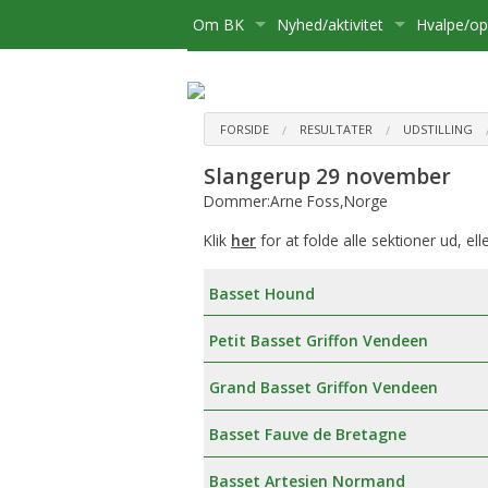
Om BK
Nyhed/aktivitet
Hvalpe/o
Medlemsskab
Kære Opdrætter og Hvalpekø
Hvalpe
Bliv medlem
Bestyrelse
Kalender
Basset sø
Flytning
FORSIDE
RESULTATER
UDSTILLING
Slangerup 29 november
Postliste
Aktiviteter
Opdrætte
Udmelding af Basset Klubben
Udstillinge
Dommer:Arne Foss,Norge
Referater mv.
Om hvalpe
Udflugter
Klik
her
for at folde alle sektioner ud, ell
Udvalg
For opdræ
Aktivitetsudvalg:
Diverse
Basset Hound
Klubbens prisliste
Registreri
Medlemsadministration:
Petit Basset Griffon Vendeen
Basset Bladet
Stambog
Udstillingsudvalg:
Grand Basset Griffon Vendeen
Annoncering på Hjemmesiden
Regler fo
Brugshundeudvalg
Basset Fauve de Bretagne
Klubbens love
Sundhedsudvalg
Basset Artesien Normand