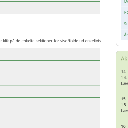
D
Po
S
Å
er klik på de enkelte sektioner for vise/folde ud enkeltvis.
Ak
14.
14.
Læs
15.
15.
Læs
16.