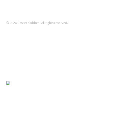
Reg.nr.: 1551 Konto.nr.: 112-79-422
IBAN-nr.: DK71 3000 0011 2794 22
SWIFT: DABADKKK
© 2026 Basset Klubben. All rights reserved.
Forsiden
Om klubben
Nyheder
Kalender
Aktiviteter
Hvalpe/opdræt
Basset klubben
Region Fyn
Region Midjylland
Region Nordjylland
Region Sjælland