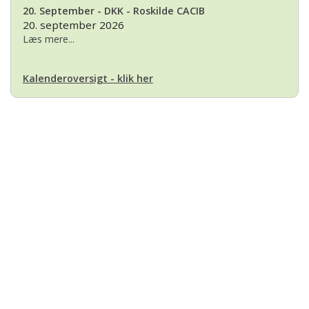
20. September - DKK - Roskilde CACIB
20. september 2026
Læs mere...
Kalenderoversigt - klik her
Basset Klubben
Formandens
formand@bassetklubben.dk
Kontakt os hvis du har spørgsmål eller kommentarer til klubben. Vi vil
bestræbe os på at besvare din henvendelse hurtigst muligt
Betalinger til Basset Klubben
Danske Bank Konto