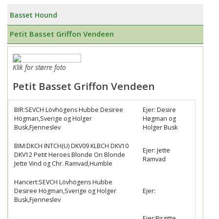
Basset Hound
Petit Basset Griffon Vendeen
Klik for større foto
Petit Basset Griffon Vendeen
BIR:SEVCH Lövhögens Hubbe Desiree
Ejer: Desire
Högman,Sverige og Holger
Høgman og
Busk,Fjenneslev
Holger Busk
BIM:DKCH INTCH(U) DKV09 KLBCH DKV10
Ejer: Jette
DKV12 Petit Heroes Blonde On Blonde
Ramvad
Jette Vind og Chr. Ramvad,Humble
Hancert:SEVCH Lövhögens Hubbe
Desiree Högman,Sverige og Holger
Ejer:
Busk,Fjenneslev
Ejer:Birgitte