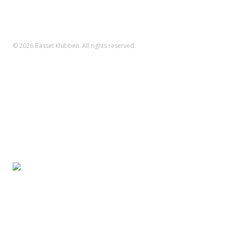
Reg.nr.: 1551 Konto.nr.: 112-79-422
IBAN-nr.: DK71 3000 0011 2794 22
SWIFT: DABADKKK
© 2026 Basset Klubben. All rights reserved.
Forsiden
Om klubben
Nyheder
Kalender
Aktiviteter
Hvalpe/opdræt
Basset klubben
Region Fyn
Region Midjylland
Region Nordjylland
Region Sjælland