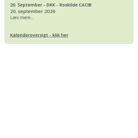
20. September - DKK - Roskilde CACIB
20. september 2026
Læs mere...
Kalenderoversigt - klik her
Basset Klubben
Formandens
formand@bassetklubben.dk
Kontakt os hvis du har spørgsmål eller kommentarer til klubben. Vi vil
bestræbe os på at besvare din henvendelse hurtigst muligt
Betalinger til Basset Klubben
Danske Bank Konto