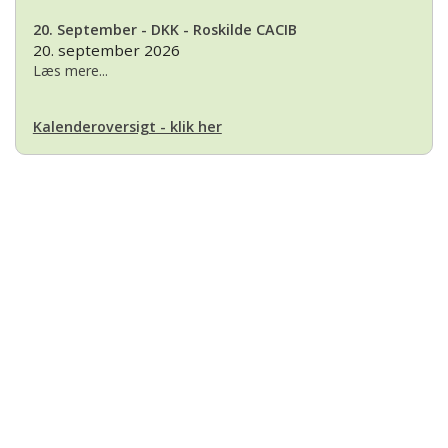
20. September - DKK - Roskilde CACIB
20. september 2026
Læs mere...
Kalenderoversigt - klik her
Basset Klubben
Formandens
formand@bassetklubben.dk
Kontakt os hvis du har spørgsmål eller kommentarer til klubben. Vi vil
bestræbe os på at besvare din henvendelse hurtigst muligt
Betalinger til Basset Klubben