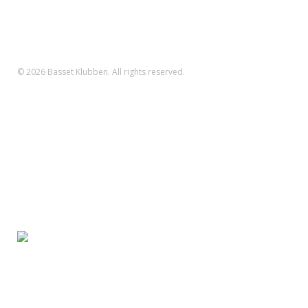
Danske Bank Konto
Reg.nr.: 1551 Konto.nr.: 112-79-422
IBAN-nr.: DK71 3000 0011 2794 22
SWIFT: DABADKKK
© 2026 Basset Klubben. All rights reserved.
Forsiden
Om klubben
Nyheder
Kalender
Aktiviteter
Hvalpe/opdræt
Basset klubben
Region Fyn
Region Midjylland
Region Nordjylland
Region Sjælland