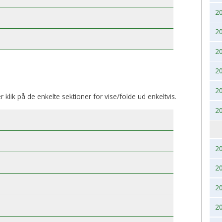
2
BK, lørdag 28. November
2017
2020
2
2016
2019
2
2015
2018
2
2014
2017
2
er klik på de enkelte sektioner for vise/folde ud enkeltvis.
2013
2016
2
2012
2015
2011
2014
2
2
2010
2013
2
2009
2012
2
2008
2011