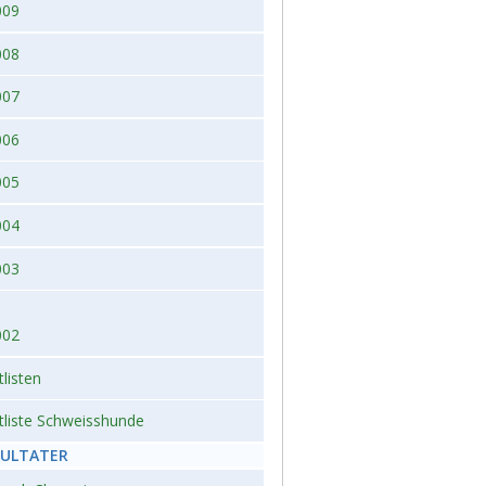
009
008
007
006
005
004
003
002
tlisten
tliste Schweisshunde
SULTATER