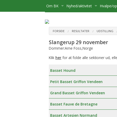
Om BK
Nyhed/aktivitet
Hvalpe/o
Medlemsskab
Kære Opdrætter og Hvalpekø
Hvalpe
Bliv medlem
Bestyrelse
Kalender
Basset sø
Flytning
FORSIDE
RESULTATER
UDSTILLING
Slangerup 29 november
Postliste
Aktiviteter
Opdrætte
Udmelding af Basset Klubben
Udstillinge
Dommer:Arne Foss,Norge
Referater mv.
Om hvalpe
Udflugter
Klik
her
for at folde alle sektioner ud, ell
Udvalg
For opdræ
Aktivitetsudvalg:
Diverse
Basset Hound
Klubbens prisliste
Registreri
Medlemsadministration:
Petit Basset Griffon Vendeen
Basset Bladet
Stambog
Udstillingsudvalg:
Grand Basset Griffon Vendeen
Annoncering på Hjemmesiden
Regler fo
Brugshundeudvalg
Basset Fauve de Bretagne
Klubbens love
Sundhedsudvalg
Basset Artesien Normand