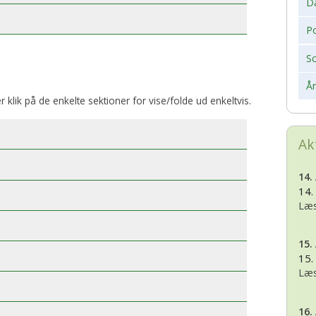
D
Po
S
Å
er klik på de enkelte sektioner for vise/folde ud enkeltvis.
Ak
14.
14.
Læs
15.
15.
Læs
16.