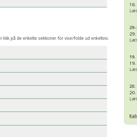
16.
Læs
29-
29.
er klik på de enkelte sektioner for vise/folde ud enkeltvis.
Læs
19.
19.
Læs
20.
20.
Læs
Kal