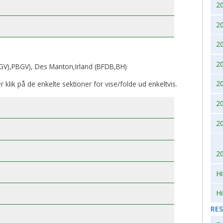
2
2007
2010
2
2006
2
2005
2
V),PBGV), Des Manton,Irland (BFDB,BH)
2004
2
er klik på de enkelte sektioner for vise/folde ud enkeltvis.
2
2003
2
2002
2
Hi
Hi
RE