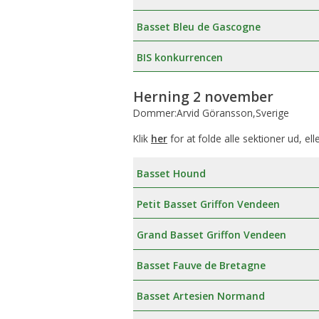
Æresmedlemmer i Basset Klubben
Venlighedsudvalg
Basset Bleu de Gascogne
Links
Internetudvalg:
BIS konkurrencen
Medlemsbilleder
Herning 2 november
Dommer:Arvid Göransson,Sverige
Blanketter
Klik
her
for at folde alle sektioner ud, ell
Betalinger til Basset Klubben
Basset Hound
Afregningsbilag
Petit Basset Griffon Vendeen
Grand Basset Griffon Vendeen
Basset Fauve de Bretagne
Basset Artesien Normand