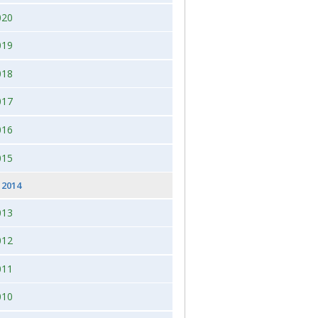
020
 2026, juleudstilling,Bogense,Fyn
2012
019
2012 dag 2
018
2011
017
016
015
2014
013
012
011
010