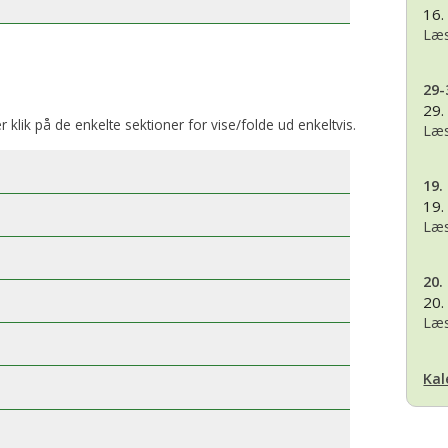
16.
Læs
29-
29.
er klik på de enkelte sektioner for vise/folde ud enkeltvis.
Læs
19.
19.
Læs
20.
20.
Læs
Kal