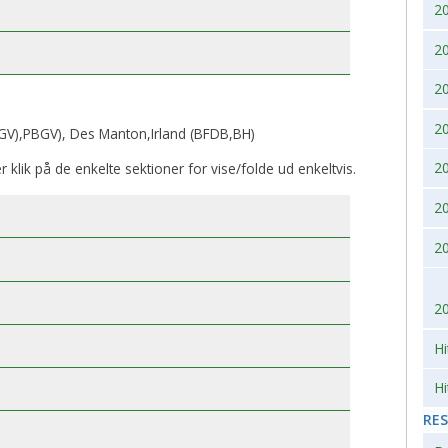
2
2007
2010
2
2006
2
2005
2
V),PBGV), Des Manton,Irland (BFDB,BH)
2004
2
er klik på de enkelte sektioner for vise/folde ud enkeltvis.
2
2003
2
2002
2
Hi
Hi
RE