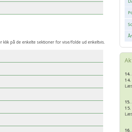
D
Po
S
Å
er klik på de enkelte sektioner for vise/folde ud enkeltvis.
Ak
14.
14.
Læs
15.
15.
Læs
16.