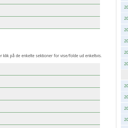
2
BK, lørdag 28. November
2017
2020
2
2016
2019
2
2015
2018
2
2014
2017
2
er klik på de enkelte sektioner for vise/folde ud enkeltvis.
2013
2016
2
2012
2015
2011
2014
2
2
2010
2013
2
2009
2012
2
2008
2011