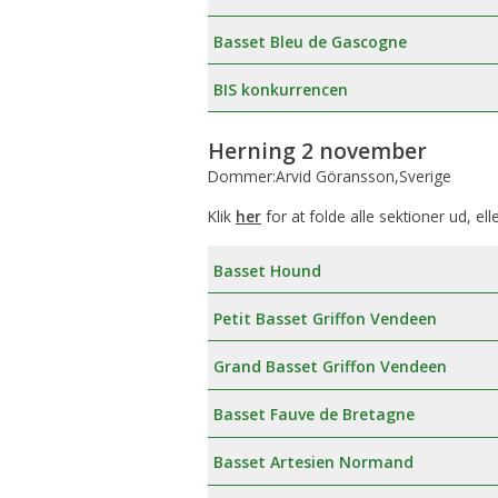
Æresmedlemmer i Basset Klubben
Venlighedsudvalg
Basset Bleu de Gascogne
Links
Internetudvalg:
BIS konkurrencen
Medlemsbilleder
Herning 2 november
Dommer:Arvid Göransson,Sverige
Blanketter
Klik
her
for at folde alle sektioner ud, ell
Betalinger til Basset Klubben
Basset Hound
Afregningsbilag
Petit Basset Griffon Vendeen
Grand Basset Griffon Vendeen
Basset Fauve de Bretagne
Basset Artesien Normand