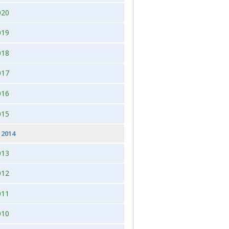
020
 2026, juleudstilling,Bogense,Fyn
2012
019
2012 dag 2
018
2011
017
016
015
2014
013
012
011
010