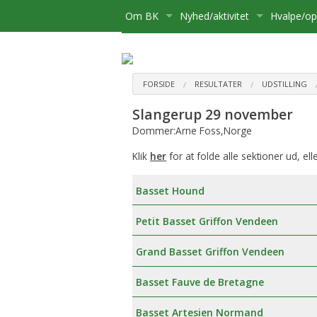
Om BK
Nyhed/aktivitet
Hvalpe/o
Medlemsskab
Kære Opdrætter og Hvalpekø
Hvalpe
Bliv medlem
Bestyrelse
Kalender
Basset sø
Flytning
FORSIDE
RESULTATER
UDSTILLING
Slangerup 29 november
Postliste
Aktiviteter
Opdrætte
Udmelding af Basset Klubben
Udstillinge
Dommer:Arne Foss,Norge
Referater mv.
Om hvalpe
Udflugter
Klik
her
for at folde alle sektioner ud, ell
Udvalg
For opdræ
Aktivitetsudvalg:
Diverse
Basset Hound
Klubbens prisliste
Registreri
Medlemsadministration:
Petit Basset Griffon Vendeen
Basset Bladet
Stambog
Udstillingsudvalg:
Grand Basset Griffon Vendeen
Annoncering på Hjemmesiden
Regler fo
Brugshundeudvalg
Basset Fauve de Bretagne
Klubbens love
Sundhedsudvalg
Basset Artesien Normand