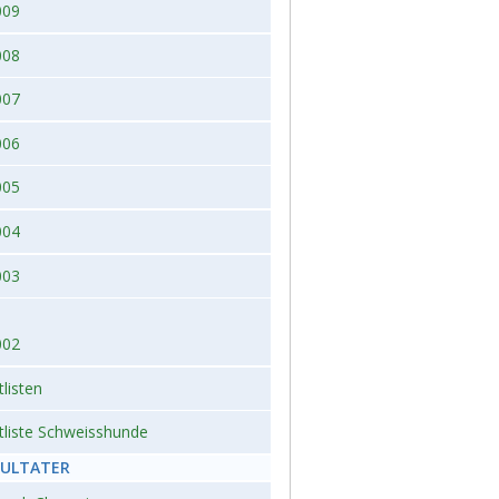
009
008
007
006
005
004
003
002
tlisten
tliste Schweisshunde
SULTATER