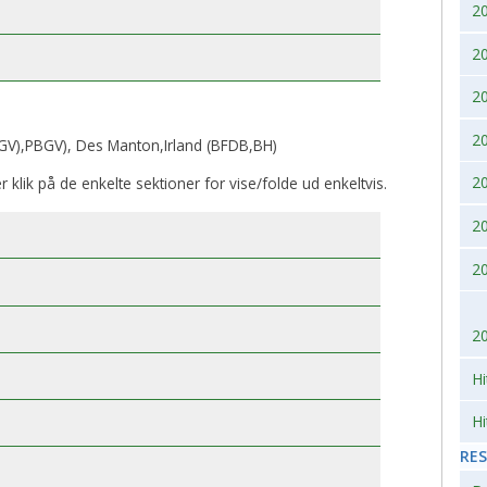
2
2007
2010
2
2006
2
2005
2
V),PBGV), Des Manton,Irland (BFDB,BH)
2004
2
er klik på de enkelte sektioner for vise/folde ud enkeltvis.
2
2003
2
2002
2
Hi
Hi
RE