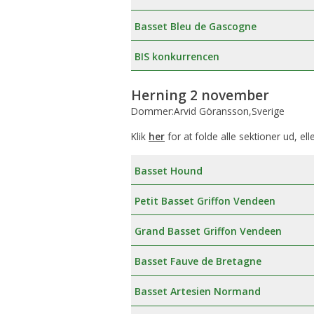
Æresmedlemmer i Basset Klubben
Venlighedsudvalg
Basset Bleu de Gascogne
Links
Internetudvalg:
BIS konkurrencen
Medlemsbilleder
Herning 2 november
Dommer:Arvid Göransson,Sverige
Blanketter
Klik
her
for at folde alle sektioner ud, ell
Betalinger til Basset Klubben
Basset Hound
Afregningsbilag
Petit Basset Griffon Vendeen
Grand Basset Griffon Vendeen
Basset Fauve de Bretagne
Basset Artesien Normand