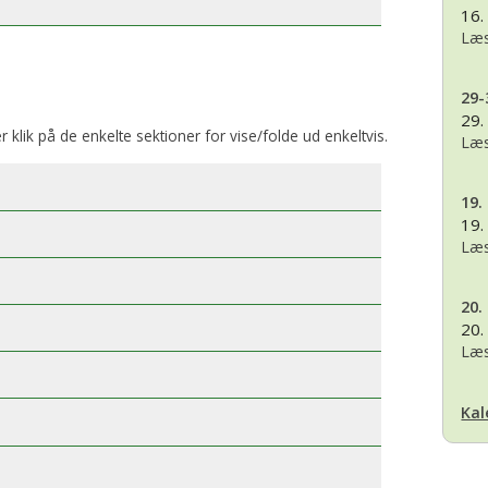
16.
Læs
29-
29.
er klik på de enkelte sektioner for vise/folde ud enkeltvis.
Læs
19.
19.
Læs
20.
20.
Læs
Kal