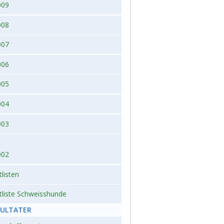
009
008
007
006
005
004
003
002
tlisten
tliste Schweisshunde
SULTATER