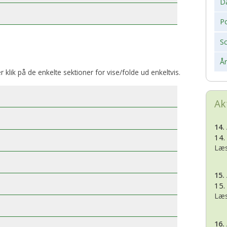
D
Po
S
Å
er klik på de enkelte sektioner for vise/folde ud enkeltvis.
Ak
14.
14.
Læs
15.
15.
Læs
16.