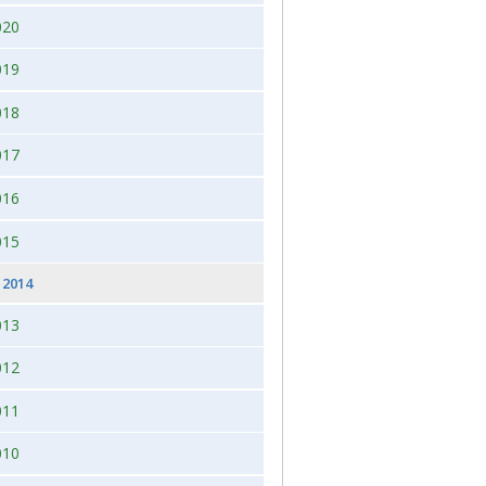
020
 2026, juleudstilling,Bogense,Fyn
2012
019
2012 dag 2
018
2011
017
016
015
2014
013
012
011
010