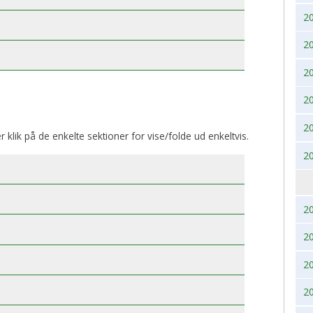
2
BK, lørdag 28. November
2017
2020
2
2016
2019
2
2015
2018
2
2014
2017
2
er klik på de enkelte sektioner for vise/folde ud enkeltvis.
2013
2016
2
2012
2015
2011
2014
2
2
2010
2013
2
2009
2012
2
2008
2011