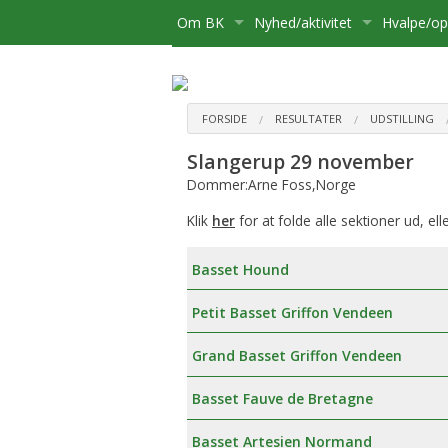
Om BK
Nyhed/aktivitet
Hvalpe/o
Medlemsskab
Kære Opdrætter og Hvalpekø
Hvalpe
Bliv medlem
Bestyrelse
Kalender
Basset sø
Flytning
FORSIDE
RESULTATER
UDSTILLING
Slangerup 29 november
Postliste
Aktiviteter
Opdrætte
Udmelding af Basset Klubben
Udstillinge
Dommer:Arne Foss,Norge
Referater mv.
Om hvalpe
Udflugter
Klik
her
for at folde alle sektioner ud, ell
Udvalg
For opdræ
Aktivitetsudvalg:
Diverse
Basset Hound
Klubbens prisliste
Registreri
Medlemsadministration:
Petit Basset Griffon Vendeen
Basset Bladet
Stambog
Udstillingsudvalg:
Grand Basset Griffon Vendeen
Annoncering på Hjemmesiden
Regler fo
Brugshundeudvalg
Basset Fauve de Bretagne
Klubbens love
Sundhedsudvalg
Basset Artesien Normand