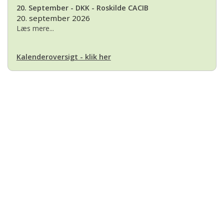
20. September - DKK - Roskilde CACIB
20. september 2026
Læs mere...
Kalenderoversigt - klik her
Basset Klubben
Formandens
formand@bassetklubben.dk
Kontakt os hvis du har spørgsmål eller kommentarer til klubben. Vi vil
bestræbe os på at besvare din henvendelse hurtigst muligt
Betalinger til Basset Klubben
Danske Bank Konto