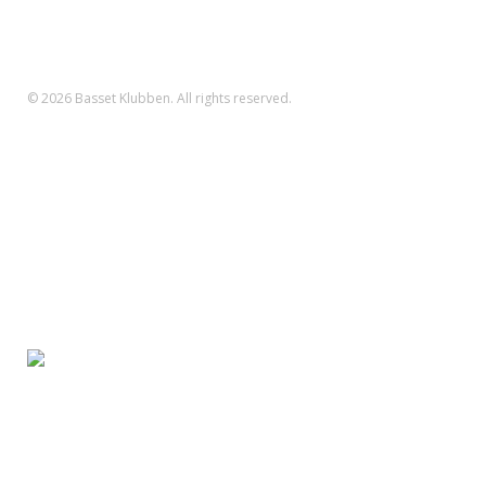
Reg.nr.: 1551 Konto.nr.: 112-79-422
IBAN-nr.: DK71 3000 0011 2794 22
SWIFT: DABADKKK
© 2026 Basset Klubben. All rights reserved.
Forsiden
Om klubben
Nyheder
Kalender
Aktiviteter
Hvalpe/opdræt
Basset klubben
Region Fyn
Region Midjylland
Region Nordjylland
Region Sjælland