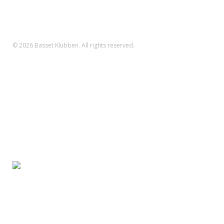
Reg.nr.: 1551 Konto.nr.: 112-79-422
IBAN-nr.: DK71 3000 0011 2794 22
SWIFT: DABADKKK
© 2026 Basset Klubben. All rights reserved.
Forsiden
Om klubben
Nyheder
Kalender
Aktiviteter
Hvalpe/opdræt
Basset klubben
Region Fyn
Region Midjylland
Region Nordjylland
Region Sjælland