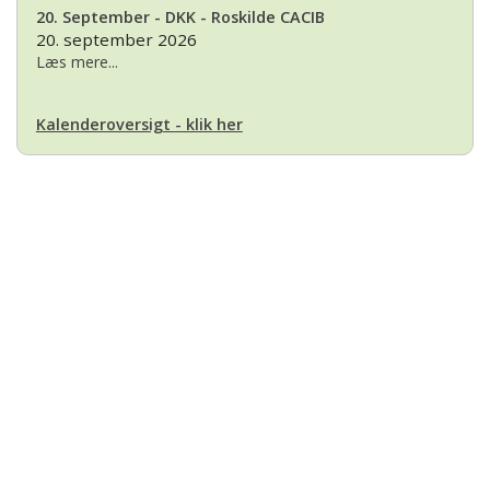
20. September - DKK - Roskilde CACIB
20. september 2026
Læs mere...
Kalenderoversigt - klik her
Basset Klubben
Formandens
formand@bassetklubben.dk
Kontakt os hvis du har spørgsmål eller kommentarer til klubben. Vi vil
bestræbe os på at besvare din henvendelse hurtigst muligt
Betalinger til Basset Klubben
Danske Bank Konto