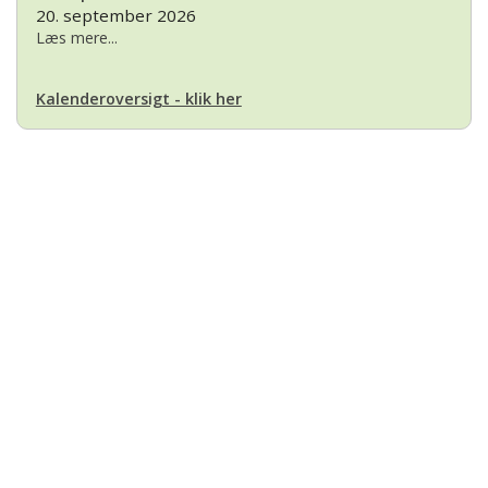
20. september 2026
Læs mere...
Kalenderoversigt - klik her
Basset Klubben
Formandens
formand@bassetklubben.dk
Kontakt os hvis du har spørgsmål eller kommentarer til klubben. Vi vil
bestræbe os på at besvare din henvendelse hurtigst muligt
Betalinger til Basset Klubben
Danske Bank Konto
Reg.nr.: 1551 Konto.nr.: 112-79-422
IBAN-nr.: DK71 3000 0011 2794 22
SWIFT: DABADKKK