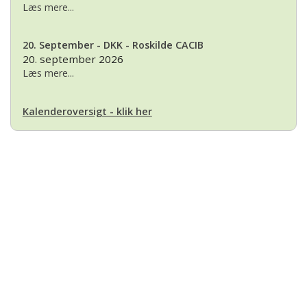
Læs mere...
20. September - DKK - Roskilde CACIB
20. september 2026
Læs mere...
Kalenderoversigt - klik her
Basset Klubben
Formandens
formand@bassetklubben.dk
Kontakt os hvis du har spørgsmål eller kommentarer til klubben. Vi vil
bestræbe os på at besvare din henvendelse hurtigst muligt