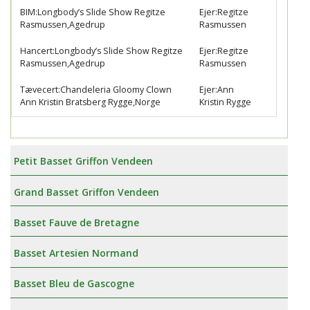
BIM:Longbody’s Slide Show Regitze
Ejer:Regitze
Rasmussen,Agedrup
Rasmussen
Hancert:Longbody’s Slide Show Regitze
Ejer:Regitze
Rasmussen,Agedrup
Rasmussen
Tævecert:Chandeleria Gloomy Clown
Ejer:Ann
Ann Kristin Bratsberg Rygge,Norge
Kristin Rygge
Petit Basset Griffon Vendeen
Grand Basset Griffon Vendeen
Basset Fauve de Bretagne
Basset Artesien Normand
Basset Bleu de Gascogne