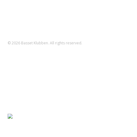
Betalinger til Basset Klubben
Danske Bank Konto
Reg.nr.: 1551 Konto.nr.: 112-79-422
IBAN-nr.: DK71 3000 0011 2794 22
SWIFT: DABADKKK
© 2026 Basset Klubben. All rights reserved.
Forsiden
Om klubben
Nyheder
Kalender
Aktiviteter
Hvalpe/opdræt
Basset klubben
Region Fyn
Region Midjylland