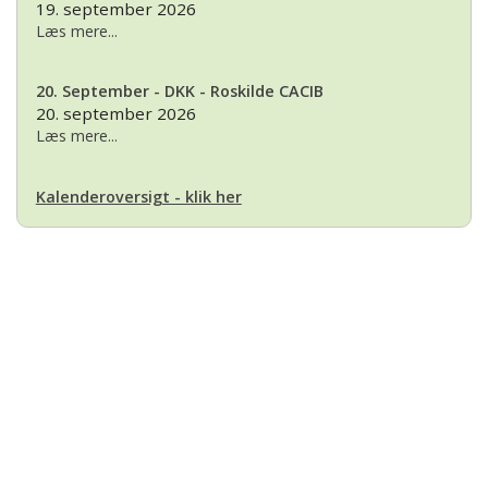
19. september 2026
Læs mere...
20. September - DKK - Roskilde CACIB
20. september 2026
Læs mere...
Kalenderoversigt - klik her
Basset Klubben
Formandens
formand@bassetklubben.dk
Kontakt os hvis du har spørgsmål eller kommentarer til klubben. Vi vil