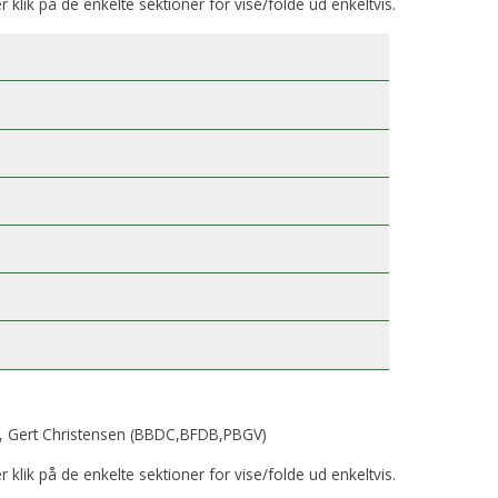
er klik på de enkelte sektioner for vise/folde ud enkeltvis.
, Gert Christensen (BBDC,BFDB,PBGV)
er klik på de enkelte sektioner for vise/folde ud enkeltvis.