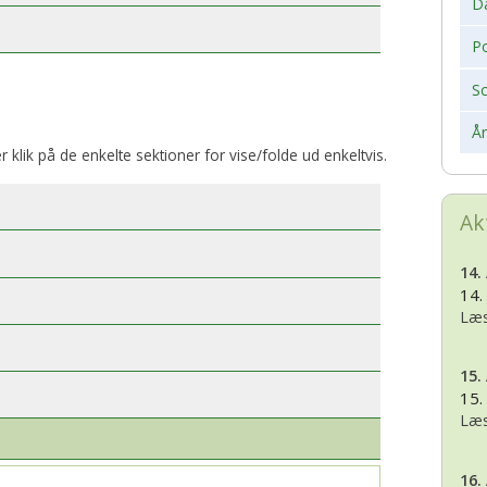
D
Po
S
Å
er klik på de enkelte sektioner for vise/folde ud enkeltvis.
Ak
14.
14.
Læs
15.
15.
Læs
16.