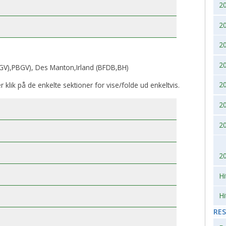
2
2007
2010
2
2006
2
2005
2
V),PBGV), Des Manton,Irland (BFDB,BH)
2004
2
er klik på de enkelte sektioner for vise/folde ud enkeltvis.
2
2003
2
2002
2
Hi
Hi
RE