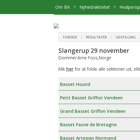
Om BK
Nyhed/aktivitet
Hvalpe/o
Medlemsskab
Kære Opdrætter og Hvalpekø
Hvalpe
Bliv medlem
Bestyrelse
Kalender
Basset sø
Flytning
FORSIDE
RESULTATER
UDSTILLING
Slangerup 29 november
Postliste
Aktiviteter
Opdrætte
Udmelding af Basset Klubben
Udstillinge
Dommer:Arne Foss,Norge
Referater mv.
Om hvalpe
Udflugter
Klik
her
for at folde alle sektioner ud, ell
Udvalg
For opdræ
Aktivitetsudvalg:
Diverse
Basset Hound
Klubbens prisliste
Registreri
Medlemsadministration:
Petit Basset Griffon Vendeen
Basset Bladet
Stambog
Udstillingsudvalg:
Grand Basset Griffon Vendeen
Annoncering på Hjemmesiden
Regler fo
Brugshundeudvalg
Basset Fauve de Bretagne
Klubbens love
Sundhedsudvalg
Basset Artesien Normand