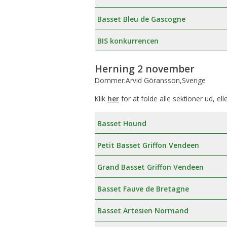
Æresmedlemmer i Basset Klubben
Venlighedsudvalg
Basset Bleu de Gascogne
Links
Internetudvalg:
BIS konkurrencen
Medlemsbilleder
Herning 2 november
Dommer:Arvid Göransson,Sverige
Blanketter
Klik
her
for at folde alle sektioner ud, ell
Betalinger til Basset Klubben
Basset Hound
Afregningsbilag
Petit Basset Griffon Vendeen
Grand Basset Griffon Vendeen
Basset Fauve de Bretagne
Basset Artesien Normand