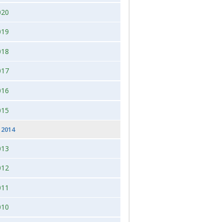
020
 2026, juleudstilling,Bogense,Fyn
2012
019
2012 dag 2
018
2011
017
016
015
2014
013
012
011
010