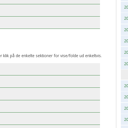
2
BK, lørdag 28. November
2017
2020
2
2016
2019
2
2015
2018
2
2014
2017
2
er klik på de enkelte sektioner for vise/folde ud enkeltvis.
2013
2016
2
2012
2015
2011
2014
2
2
2010
2013
2
2009
2012
2
2008
2011