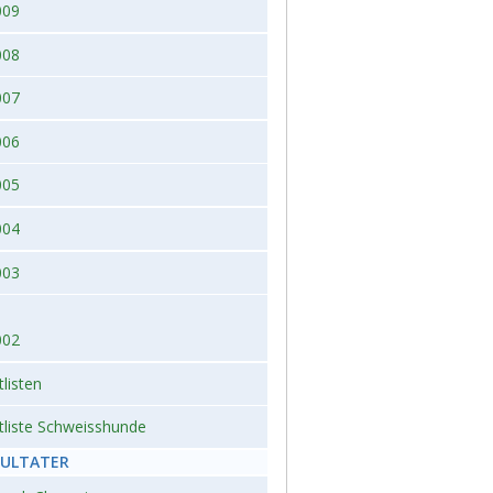
009
008
007
006
005
004
003
002
tlisten
tliste Schweisshunde
SULTATER