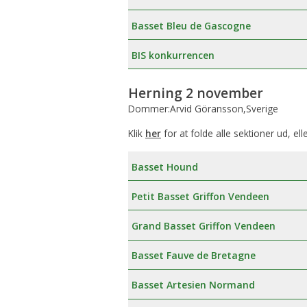
Æresmedlemmer i Basset Klubben
Venlighedsudvalg
Basset Bleu de Gascogne
Links
Internetudvalg:
BIS konkurrencen
Medlemsbilleder
Herning 2 november
Dommer:Arvid Göransson,Sverige
Blanketter
Klik
her
for at folde alle sektioner ud, ell
Betalinger til Basset Klubben
Basset Hound
Afregningsbilag
Petit Basset Griffon Vendeen
Grand Basset Griffon Vendeen
Basset Fauve de Bretagne
Basset Artesien Normand