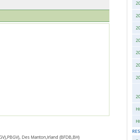
2
2007
2010
2
2006
2
2005
2
2004
2
2
2003
2
2002
2
Hi
Hi
RE
V),PBGV), Des Manton,Irland (BFDB,BH)