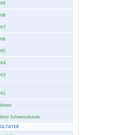
009
008
007
006
005
004
003
002
tlisten
tliste Schweisshunde
SULTATER