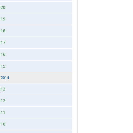
020
 2026, juleudstilling,Bogense,Fyn
2012
019
2012 dag 2
018
2011
017
016
015
2014
013
012
011
010