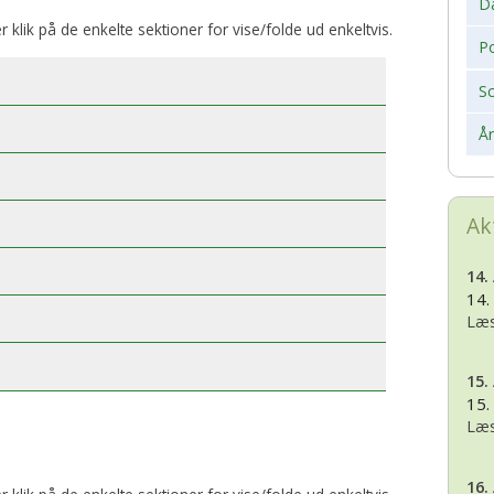
D
er klik på de enkelte sektioner for vise/folde ud enkeltvis.
Po
S
Å
Ak
14.
14.
Læs
15.
15.
Læs
16.