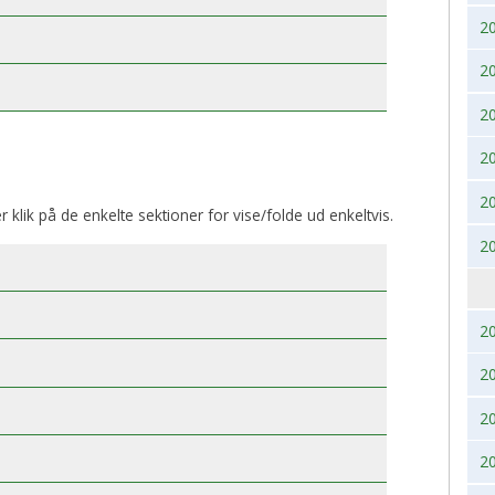
2
BK, lørdag 28. November
2017
2020
2
2016
2019
2
2015
2018
2
2014
2017
2
er klik på de enkelte sektioner for vise/folde ud enkeltvis.
2013
2016
2
2012
2015
2011
2014
2
2
2010
2013
2
2009
2012
2
2008
2011