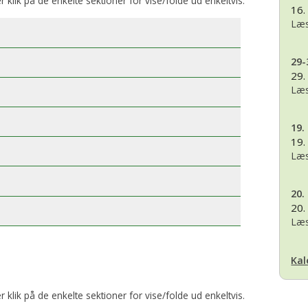
er klik på de enkelte sektioner for vise/folde ud enkeltvis.
16.
Læs
29-
29.
Læs
19.
19.
Læs
20.
20.
Læs
Kal
er klik på de enkelte sektioner for vise/folde ud enkeltvis.