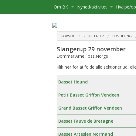
Om BK
Nyhed/aktivitet
Hvalpe/o
Medlemsskab
Kære Opdrætter og Hvalpekø
Hvalpe
Bliv medlem
Bestyrelse
Kalender
Basset sø
Flytning
FORSIDE
RESULTATER
UDSTILLING
Slangerup 29 november
Postliste
Aktiviteter
Opdrætte
Udmelding af Basset Klubben
Udstillinge
Dommer:Arne Foss,Norge
Referater mv.
Om hvalpe
Udflugter
Klik
her
for at folde alle sektioner ud, ell
Udvalg
For opdræ
Aktivitetsudvalg:
Diverse
Basset Hound
Klubbens prisliste
Registreri
Medlemsadministration:
Petit Basset Griffon Vendeen
Basset Bladet
Stambog
Udstillingsudvalg:
Grand Basset Griffon Vendeen
Annoncering på Hjemmesiden
Regler fo
Brugshundeudvalg
Basset Fauve de Bretagne
Klubbens love
Sundhedsudvalg
Basset Artesien Normand