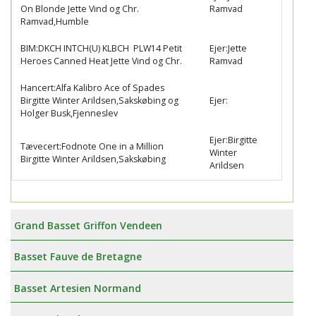
On Blonde Jette Vind og Chr.
Ramvad
Ramvad,Humble
BIM:DKCH INTCH(U) KLBCH PLW14 Petit
Ejer:Jette
Heroes Canned Heat Jette Vind og Chr.
Ramvad
Hancert:Alfa Kalibro Ace of Spades
Birgitte Winter Arildsen,Sakskøbing og
Ejer:
Holger Busk,Fjenneslev
Ejer:Birgitte
Tævecert:Fodnote One in a Million
Winter
Birgitte Winter Arildsen,Sakskøbing
Arildsen
Grand Basset Griffon Vendeen
Basset Fauve de Bretagne
Basset Artesien Normand