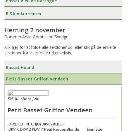
Basset Bleu de Gascogne
BIS konkurrencen
Herning 2 november
Dommer:Arvid Göransson,Sverige
Klik
her
for at folde alle sektioner ud, eller klik på de enkelte
sektioner for vise/folde ud enkeltvis.
Basset Hound
Petit Basset Griffon Vendeen
Klik for større foto
Petit Basset Griffon Vendeen
BIR:DKCH INTCH(U) DKV09 KLBCH
DKV10 DKV12 PLW14 Petit Heroes Blonde
Ejer:Jette