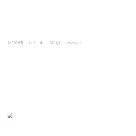
Betalinger til Basset Klubben
Danske Bank Konto
Reg.nr.: 1551 Konto.nr.: 112-79-422
IBAN-nr.: DK71 3000 0011 2794 22
SWIFT: DABADKKK
© 2026 Basset Klubben. All rights reserved.
Forsiden
Om klubben
Nyheder
Kalender
Aktiviteter
Hvalpe/opdræt
Basset klubben
Region Fyn
Region Midjylland