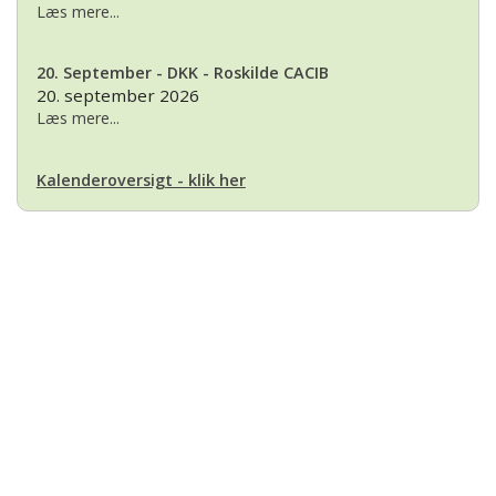
Læs mere...
20. September - DKK - Roskilde CACIB
20. september 2026
Læs mere...
Kalenderoversigt - klik her
Basset Klubben
Formandens
formand@bassetklubben.dk
Kontakt os hvis du har spørgsmål eller kommentarer til klubben. Vi vil
bestræbe os på at besvare din henvendelse hurtigst muligt