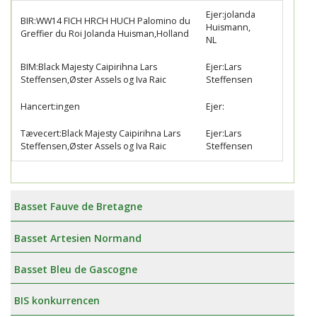
Ejer:jolanda
BIR:WW14 FICH HRCH HUCH Palomino du
Huismann,
Greffier du Roi Jolanda Huisman,Holland
NL
BIM:Black Majesty Caipirihna Lars
Ejer:Lars
Steffensen,Øster Assels og Iva Raic
Steffensen
Hancert:ingen
Ejer:
Tævecert:Black Majesty Caipirihna Lars
Ejer:Lars
Steffensen,Øster Assels og Iva Raic
Steffensen
Basset Fauve de Bretagne
Basset Artesien Normand
Basset Bleu de Gascogne
BIS konkurrencen