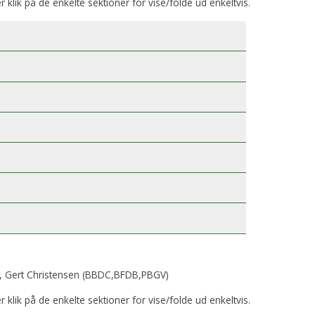
er klik på de enkelte sektioner for vise/folde ud enkeltvis.
, Gert Christensen (BBDC,BFDB,PBGV)
er klik på de enkelte sektioner for vise/folde ud enkeltvis.