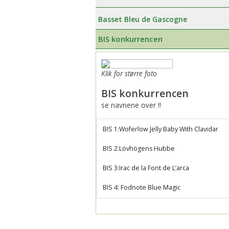
Æresmedlemmer i Basset Klubben
Venlighedsudvalg
Basset Bleu de Gascogne
Links
Internetudvalg:
BIS konkurrencen
Medlemsbilleder
Klik for større foto
Blanketter
BIS konkurrencen
Betalinger til Basset Klubben
se navnene over !!
Afregningsbilag
BIS 1:Woferlow Jelly Baby With Clavidar
BIS 2:Lövhögens Hubbe
BIS 3:Irac de la Font de L’arca
BIS 4: Fodnote Blue Magic