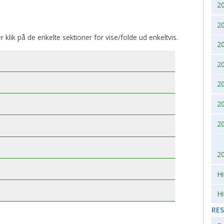
2
2007
2010
2
2006
er klik på de enkelte sektioner for vise/folde ud enkeltvis.
2
2005
2
2004
2
2
2003
2
2002
2
Hi
Hi
RE