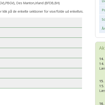
D
V),PBGV), Des Manton,Irland (BFDB,BH)
Po
er klik på de enkelte sektioner for vise/folde ud enkeltvis.
S
Å
Ak
14.
14.
Læs
15.
15.
Læs
16.