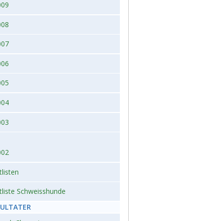
009
008
007
006
005
004
003
002
tlisten
tliste Schweisshunde
SULTATER