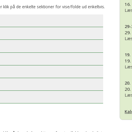
16.
er klik på de enkelte sektioner for vise/folde ud enkeltvis.
Læs
29-
29.
Læs
19.
19.
Læs
20.
20.
Læs
Kal