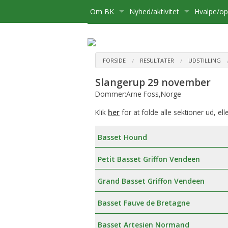
Om BK
Nyhed/aktivitet
Hvalpe/o
Medlemsskab
Kære Opdrætter og Hvalpekø
Hvalpe
Bliv medlem
Bestyrelse
Kalender
Basset sø
Flytning
FORSIDE
RESULTATER
UDSTILLING
Slangerup 29 november
Postliste
Aktiviteter
Opdrætte
Udmelding af Basset Klubben
Udstillinge
Dommer:Arne Foss,Norge
Referater mv.
Om hvalpe
Udflugter
Klik
her
for at folde alle sektioner ud, ell
Udvalg
For opdræ
Aktivitetsudvalg:
Diverse
Basset Hound
Klubbens prisliste
Registreri
Medlemsadministration:
Petit Basset Griffon Vendeen
Basset Bladet
Stambog
Udstillingsudvalg:
Grand Basset Griffon Vendeen
Annoncering på Hjemmesiden
Regler fo
Brugshundeudvalg
Basset Fauve de Bretagne
Klubbens love
Sundhedsudvalg
Basset Artesien Normand