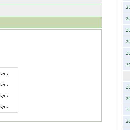
2
BK, lørdag 28. November
2017
2020
2
2016
2019
2
2015
2018
2
2014
2017
2
2013
2016
2
2012
2015
Ejer:
Ejer:
2011
2014
2
Ejer:
2
2010
2013
Ejer:
2
2009
2012
2
2008
2011