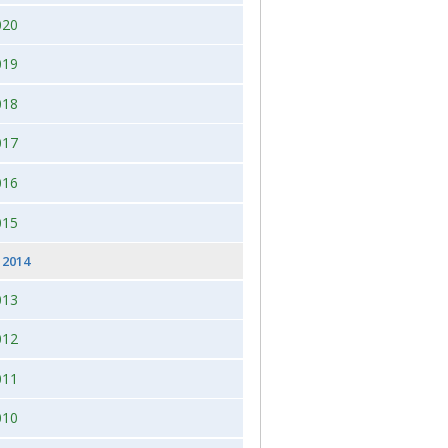
020
 2026, juleudstilling,Bogense,Fyn
2012
019
2012 dag 2
018
2011
017
016
015
2014
013
012
011
010