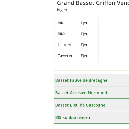
Grand Basset Griffon Ven
Æresmedlemmer i Basset Klubben
Venlighedsudvalg
ingen
Links
Internetudvalg:
BIR:
Ejer:
Medlemsbilleder
BIM:
Ejer:
Hancert:
Ejer:
Blanketter
Tævecert:
Ejer:
Betalinger til Basset Klubben
Afregningsbilag
Basset Fauve de Bretagne
Basset Artesien Normand
Basset Bleu de Gascogne
BIS konkurrencen