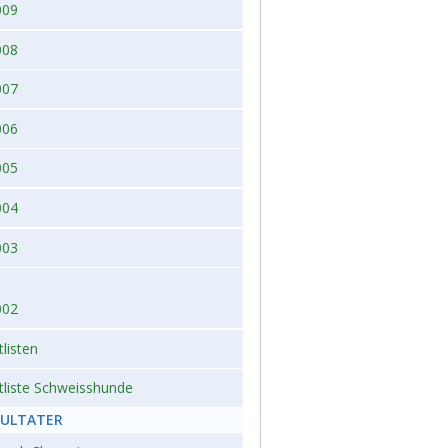
009
008
007
006
005
004
003
002
tlisten
tliste Schweisshunde
SULTATER