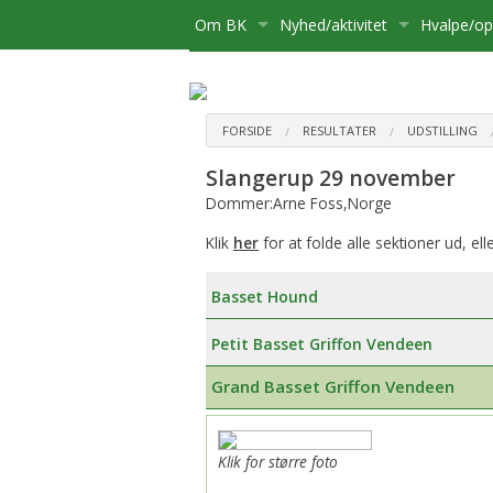
Om BK
Nyhed/aktivitet
Hvalpe/o
Medlemsskab
Kære Opdrætter og Hvalpekø
Hvalpe
Bliv medlem
Bestyrelse
Kalender
Basset sø
Flytning
FORSIDE
RESULTATER
UDSTILLING
Slangerup 29 november
Postliste
Aktiviteter
Opdrætte
Udmelding af Basset Klubben
Udstillinge
Dommer:Arne Foss,Norge
Referater mv.
Om hvalpe
Udflugter
Klik
her
for at folde alle sektioner ud, ell
Udvalg
For opdræ
Aktivitetsudvalg:
Diverse
Basset Hound
Klubbens prisliste
Registreri
Medlemsadministration:
Petit Basset Griffon Vendeen
Basset Bladet
Stambog
Udstillingsudvalg:
Grand Basset Griffon Vendeen
Annoncering på Hjemmesiden
Regler fo
Brugshundeudvalg
Klik for større foto
Klubbens love
Sundhedsudvalg