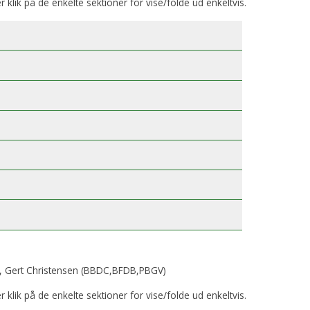
er klik på de enkelte sektioner for vise/folde ud enkeltvis.
, Gert Christensen (BBDC,BFDB,PBGV)
er klik på de enkelte sektioner for vise/folde ud enkeltvis.