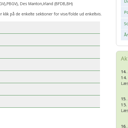
D
V),PBGV), Des Manton,Irland (BFDB,BH)
Po
er klik på de enkelte sektioner for vise/folde ud enkeltvis.
S
Å
Ak
14.
14.
Læs
15.
15.
Læs
16.