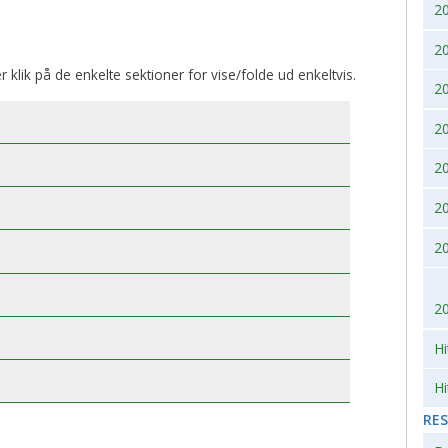
2
2007
2010
2
2006
er klik på de enkelte sektioner for vise/folde ud enkeltvis.
2
2005
2
2004
2
2
2003
2
2002
2
Hi
Hi
RE