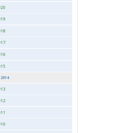
020
 2026, juleudstilling,Bogense,Fyn
2012
019
2012 dag 2
018
2011
017
016
015
2014
013
012
011
010