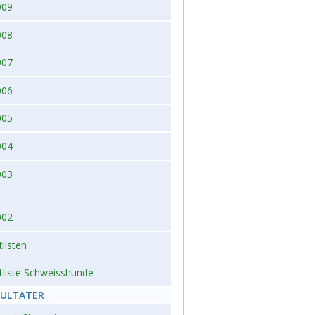
009
008
007
006
005
004
003
002
tlisten
tliste Schweisshunde
SULTATER