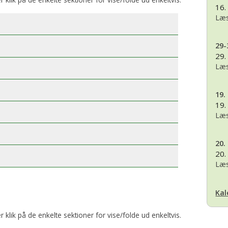
16.
Læs
29-
29.
Læs
19.
19.
Læs
20.
20.
Læs
Kal
er klik på de enkelte sektioner for vise/folde ud enkeltvis.