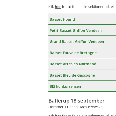
Klik
her
for at folde alle sektioner ud, ell
Basset Hound
Petit Basset Griffon Vendeen
Grand Basset Griffon Vendeen
Basset Fauve de Bretagne
Basset Artesien Normand
Basset Bleu de Gascogne
BIS konkurrencen
Ballerup 18 september
Dommer: Lilianna Bachurzewska,PL
Klik
her
for at folde alle sektioner ud, ell