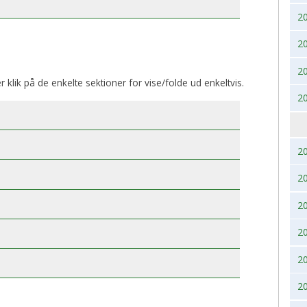
2
BK, lørdag 28. November
2017
2020
2
2016
2019
2
2015
2018
er klik på de enkelte sektioner for vise/folde ud enkeltvis.
2
2014
2017
2013
2016
2
2012
2015
2
2011
2014
2
2
2010
2013
2
2009
2012
2
2008
2011