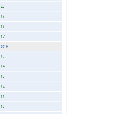
020
 2026, juleudstilling,Bogense,Fyn
2012
019
2012 dag 2
018
2011
017
2016
015
014
013
012
011
010