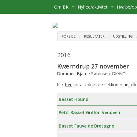
Om BK
Nyhed/aktivitet
Hvalpe/o
Medlemsskab
Kære Opdrætter og Hvalpekø
Hvalpe
Bliv medlem
Bestyrelse
Kalender
Basset sø
Flytning
FORSIDE
RESULTATER
UDSTILLING
Postliste
Aktiviteter
Opdrætte
Udmelding af Basset Klubben
Udstillinge
2016
Referater mv.
Om hvalpe
Udflugter
Kværndrup 27 november
Dommer: Bjarne Sørensen, DK/NO
Udvalg
For opdræ
Aktivitetsudvalg:
Diverse
Klik
her
for at folde alle sektioner ud, ell
Klubbens prisliste
Registreri
Medlemsadministration:
Basset Hound
Basset Bladet
Stambog
Udstillingsudvalg:
Petit Basset Griffon Vendeen
Annoncering på Hjemmesiden
Regler fo
Brugshundeudvalg
Basset Fauve de Bretagne
Klubbens love
Sundhedsudvalg