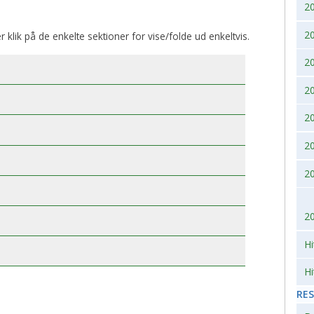
2
2007
2010
2
er klik på de enkelte sektioner for vise/folde ud enkeltvis.
2006
2
2005
2
2004
2
2
2003
2
2002
2
Hi
Hi
RE