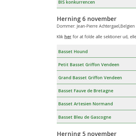
BIS konkurrencen
Æresmedlemmer i Basset Klubben
Venlighedsudvalg
Herning 6 november
Links
Internetudvalg:
Dommer: Jean-Pierre Achtergael,Belgien
Medlemsbilleder
Klik
her
for at folde alle sektioner ud, ell
Blanketter
Basset Hound
Betalinger til Basset Klubben
Petit Basset Griffon Vendeen
Afregningsbilag
Grand Basset Griffon Vendeen
Basset Fauve de Bretagne
Basset Artesien Normand
Basset Bleu de Gascogne
Herning 5 november