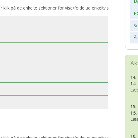
D
er klik på de enkelte sektioner for vise/folde ud enkeltvis.
Po
S
Å
Ak
14.
14.
Læs
15.
15.
Læs
16.
er klik på de enkelte sektioner for vise/folde ud enkeltvis.