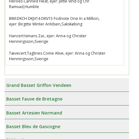
Heroes Canned Heat, ejer: Jette Vind og Chr.
Ramvad,Humble
BIM:DKCH DKJV14 DKV15 Fodnote One In a Million,
ejer: Birgitte Winter Arildsen,Sakskøbing
Hancert:Ismans Zac, ejer: Anna og Christer
Henningsson,Sverige
Tævecert:Taglines Come Alive, ejer: Anna og Christer
Henningsson,Sverige
Grand Basset Griffon Vendeen
Basset Fauve de Bretagne
Basset Artesien Normand
Basset Bleu de Gascogne