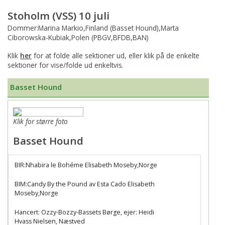
Stoholm (VSS) 10 juli
Dommer:Marina Markio,Finland (Basset Hound),Marta
Ciborowska-Kubiak,Polen (PBGV,BFDB,BAN)
Klik
her
for at folde alle sektioner ud, eller klik på de enkelte
sektioner for vise/folde ud enkeltvis.
Basset Hound
Klik for større foto
Basset Hound
BIR:Nhabira le Bohéme Elisabeth Moseby,Norge
BIM:Candy By the Pound av Esta Cado Elisabeth
Moseby,Norge
Hancert: Ozzy-Bozzy-Bassets Børge, ejer: Heidi
Hvass Nielsen, Næstved