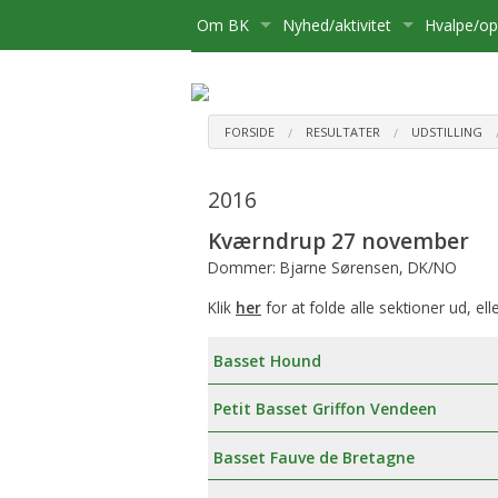
Om BK
Nyhed/aktivitet
Hvalpe/o
Medlemsskab
Kære Opdrætter og Hvalpekø
Hvalpe
Bliv medlem
Bestyrelse
Kalender
Basset sø
Flytning
FORSIDE
RESULTATER
UDSTILLING
Postliste
Aktiviteter
Opdrætte
Udmelding af Basset Klubben
Udstillinge
2016
Referater mv.
Om hvalpe
Udflugter
Kværndrup 27 november
Dommer: Bjarne Sørensen, DK/NO
Udvalg
For opdræ
Aktivitetsudvalg:
Diverse
Klik
her
for at folde alle sektioner ud, ell
Klubbens prisliste
Registreri
Medlemsadministration:
Basset Hound
Basset Bladet
Stambog
Udstillingsudvalg:
Petit Basset Griffon Vendeen
Annoncering på Hjemmesiden
Regler fo
Brugshundeudvalg
Basset Fauve de Bretagne
Klubbens love
Sundhedsudvalg