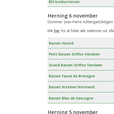
BIS konkurrencen
Æresmedlemmer i Basset Klubben
Venlighedsudvalg
Herning 6 november
Links
Internetudvalg:
Dommer: Jean-Pierre Achtergael,Belgien
Medlemsbilleder
Klik
her
for at folde alle sektioner ud, ell
Blanketter
Basset Hound
Betalinger til Basset Klubben
Petit Basset Griffon Vendeen
Afregningsbilag
Grand Basset Griffon Vendeen
Basset Fauve de Bretagne
Basset Artesien Normand
Basset Bleu de Gascogne
Herning 5 november