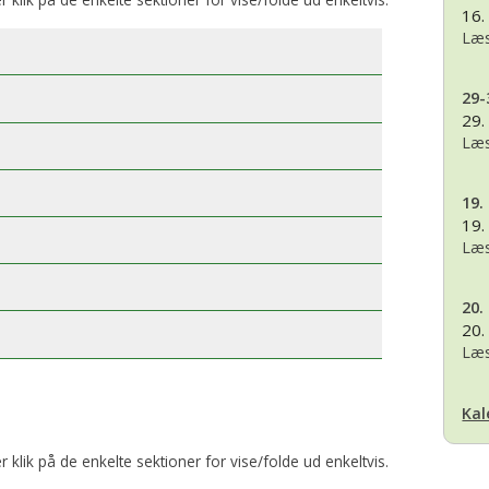
16.
Læs
29-
29.
Læs
19.
19.
Læs
20.
20.
Læs
Kal
er klik på de enkelte sektioner for vise/folde ud enkeltvis.