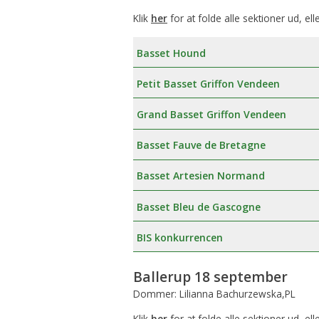
Klik
her
for at folde alle sektioner ud, ell
Basset Hound
Petit Basset Griffon Vendeen
Grand Basset Griffon Vendeen
Basset Fauve de Bretagne
Basset Artesien Normand
Basset Bleu de Gascogne
BIS konkurrencen
Ballerup 18 september
Dommer: Lilianna Bachurzewska,PL
Klik
her
for at folde alle sektioner ud, ell