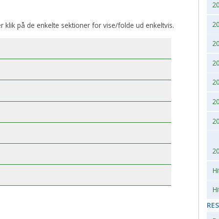
2
2007
2010
2
er klik på de enkelte sektioner for vise/folde ud enkeltvis.
2006
2
2005
2
2004
2
2
2003
2
2002
2
Hi
Hi
RE