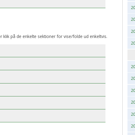
2
BK, lørdag 28. November
2017
2020
2
2016
2019
2
2015
2018
er klik på de enkelte sektioner for vise/folde ud enkeltvis.
2
2014
2017
2013
2016
2
2012
2015
2
2011
2014
2
2
2010
2013
2
2009
2012
2
2008
2011