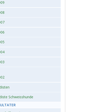
009
008
007
006
005
004
003
002
tlisten
tliste Schweisshunde
SULTATER