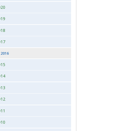
020
 2026, juleudstilling,Bogense,Fyn
2012
019
2012 dag 2
018
2011
017
2016
015
014
013
012
011
010