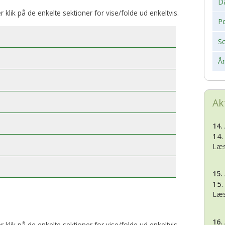
D
er klik på de enkelte sektioner for vise/folde ud enkeltvis.
Po
S
Å
Ak
14.
14.
Læs
15.
15.
Læs
16.
er klik på de enkelte sektioner for vise/folde ud enkeltvis.