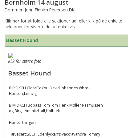
Bornholm 14 august
Dommer: John Finnich Pedersen,DK
Klik
her
for at folde alle sektioner ud, eller klik på de enkelte
sektioner for vise/folde ud enkeltvis.
Basset Hound
Klik for større foto
Basset Hound
BIR:DKCH CloseToYou David Johannes Øbro-
Hansen,Lemvig
BIM:DKCH Bobass TomTom Henk Møller Rasmussen
og Birgit Ammitzbøll,Holbæk
Hancert: ingen
Tævecert:SECH Edenlyckan’s Vackravandra Tommy