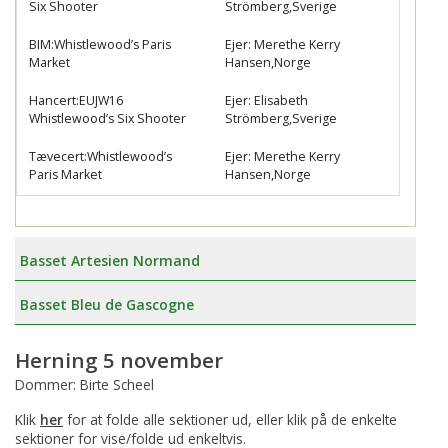
Six Shooter
Strömberg,Sverige
BIM:Whistlewood’s Paris
Ejer: Merethe Kerry
Market
Hansen,Norge
Hancert:EUJW16
Ejer: Elisabeth
Whistlewood’s Six Shooter
Strömberg,Sverige
Tævecert:Whistlewood’s
Ejer: Merethe Kerry
Paris Market
Hansen,Norge
Basset Artesien Normand
Basset Bleu de Gascogne
Herning 5 november
Dommer: Birte Scheel
Klik
her
for at folde alle sektioner ud, eller klik på de enkelte
sektioner for vise/folde ud enkeltvis.