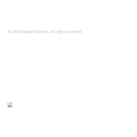
Danske Bank Konto
Reg.nr.: 1551 Konto.nr.: 112-79-422
IBAN-nr.: DK71 3000 0011 2794 22
SWIFT: DABADKKK
© 2026 Basset Klubben. All rights reserved.
Forsiden
Om klubben
Nyheder
Kalender
Aktiviteter
Hvalpe/opdræt
Basset klubben
Region Fyn
Region Midjylland
Region Nordjylland
Region Sjælland