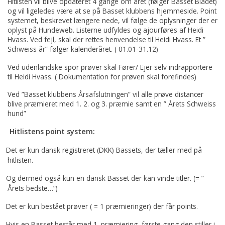
Hitlisten vil blive opdateret 4 gange om året (følger Basset Bladet)
og vil ligeledes være at se på Basset klubbens hjemmeside. Point
systemet, beskrevet længere nede, vil følge de oplysninger der er
oplyst på Hundeweb. Listerne udfyldes og ajourføres af Heidi
Hvass. Ved fejl, skal der rettes henvendelse til Heidi Hvass. Et ”
Schweiss år” følger kalenderåret. ( 01.01-31.12)
Ved udenlandske spor prøver skal Fører/ Ejer selv indrapportere
til Heidi Hvass. ( Dokumentation for prøven skal forefindes)
Ved ”Basset klubbens Årsafslutningen” vil alle prøve distancer
blive præmieret med 1. 2. og 3. præmie samt en ” Årets Schweiss
hund”
Hitlistens point system:
Det er kun dansk registreret (DKK) Bassets, der tæller med på
hitlisten.
Og dermed også kun en dansk Basset der kan vinde titler. (= ”
Årets bedste…”)
Det er kun bestået prøver ( = 1 præmieringer) der får points.
Hvis en Basset består med 1. præmiering, første gang den stiller i