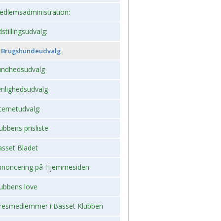
edlemsadministration:
 2026, juleudstilling,Bogense,Fyn
2012
stillingsudvalg:
2012 dag 2
Brugshundeudvalg
2011
undhedsudvalg
enlighedsudvalg
ternetudvalg:
ubbens prisliste
asset Bladet
nnoncering på Hjemmesiden
lubbens love
resmedlemmer i Basset Klubben