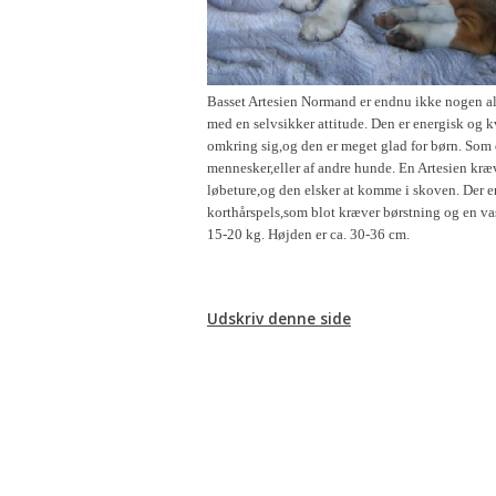
Æresmedlemmer i Basset Klubben
Venlighedsudvalg
Links
Internetudvalg:
Basset Artesien Normand er endnu ikke nogen a
med en selvsikker attitude. Den er energisk og k
Medlemsbilleder
omkring sig,og den er meget glad for børn. Som d
mennesker,eller af andre hunde. En Artesien kr
Blanketter
løbeture,og den elsker at komme i skoven. Der e
korthårspels,som blot kræver børstning og en va
Betalinger til Basset Klubben
15-20 kg. Højden er ca. 30-36 cm.
Afregningsbilag
Udskriv denne side