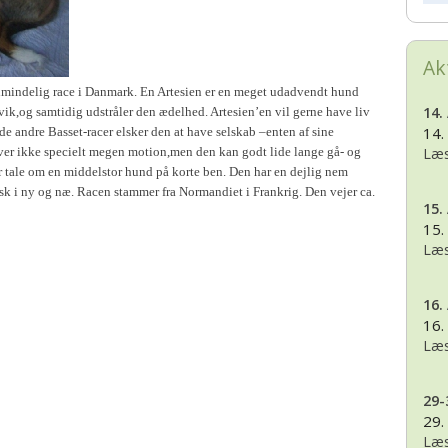
BK, lørdag 28. November
2017
2020
Ak
2016
2019
lmindelig race i Danmark. En Artesien er en meget udadvendt hund
14.
vik,og samtidig udstråler den ædelhed. Artesien’en vil gerne have liv
2015
2018
14.
e andre Basset-racer elsker den at have selskab –enten af sine
æver ikke specielt megen motion,men den kan godt lide lange gå- og
Læs
2014
2017
r tale om en middelstor hund på korte ben. Den har en dejlig nem
sk i ny og næ. Racen stammer fra Normandiet i Frankrig. Den vejer ca.
2013
2016
15.
15.
Læs
2012
2015
2011
2014
16.
16.
2010
2013
Læs
2009
2012
29-
29.
2008
2011
Læs