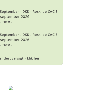
 September - DKK - Roskilde CACIB
 september 2026
 mere...
 September - DKK - Roskilde CACIB
 september 2026
 mere...
enderoversigt - klik her
Basset klubben
Region Fyn
Region Midjylland
Region Nordjylland