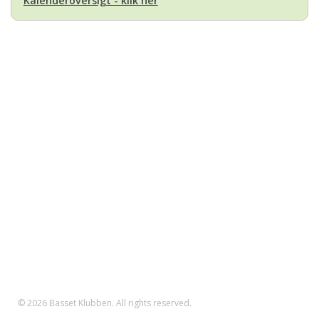
Kalenderoversigt - klik her
Basset Klubben
Formandens
formand@bassetklubben.dk
Kontakt os hvis du har spørgsmål eller kommentarer til klubben. Vi vil
bestræbe os på at besvare din henvendelse hurtigst muligt
Betalinger til Basset Klubben
Danske Bank Konto
Reg.nr.: 1551 Konto.nr.: 112-79-422
IBAN-nr.: DK71 3000 0011 2794 22
SWIFT: DABADKKK
© 2026 Basset Klubben. All rights reserved.