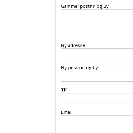
Gammel postnr. og By
Æresmedlemmer i Basset Klubben
Venlighedsudvalg
Links
Internetudvalg:
________________________________________
Medlemsbilleder
Ny adresse
Blanketter
Betalinger til Basset Klubben
Ny post nr. og by
Afregningsbilag
Tlf.
Email.