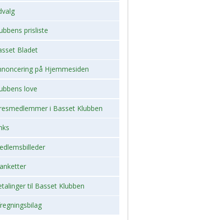
dvalg
 2026, juleudstilling,Bogense,Fyn
2012
ubbens prisliste
2012 dag 2
asset Bladet
2011
nnoncering på Hjemmesiden
lubbens love
resmedlemmer i Basset Klubben
nks
edlemsbilleder
anketter
talinger til Basset Klubben
regningsbilag