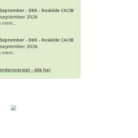
 September - DKK - Roskilde CACIB
 september 2026
 mere...
 September - DKK - Roskilde CACIB
 september 2026
 mere...
enderoversigt - klik her
Basset klubben
Region Fyn
Region Midjylland
Region Nordjylland