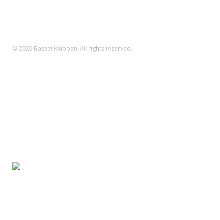
Danske Bank Konto
Reg.nr.: 1551 Konto.nr.: 112-79-422
IBAN-nr.: DK71 3000 0011 2794 22
SWIFT: DABADKKK
© 2026 Basset Klubben. All rights reserved.
Forsiden
Om klubben
Nyheder
Kalender
Aktiviteter
Hvalpe/opdræt
Basset klubben
Region Fyn
Region Midjylland
Region Nordjylland
Region Sjælland