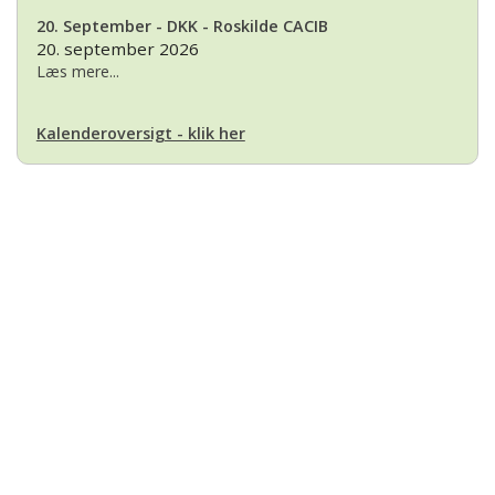
20. September - DKK - Roskilde CACIB
20. september 2026
Læs mere...
Kalenderoversigt - klik her
Basset Klubben
Formandens
formand@bassetklubben.dk
Kontakt os hvis du har spørgsmål eller kommentarer til klubben. Vi vil
bestræbe os på at besvare din henvendelse hurtigst muligt
Betalinger til Basset Klubben