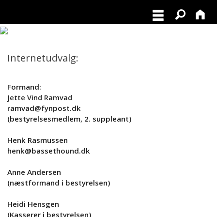
Internetudvalg:
Formand:
Jette Vind Ramvad
ramvad@fynpost.dk
(bestyrelsesmedlem, 2. suppleant)
Henk Rasmussen
henk@bassethound.dk
Anne Andersen
(næstformand i bestyrelsen)
Heidi Hensgen
(Kasserer i bestyrelsen)