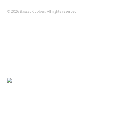
SWIFT: DABADKKK
© 2026 Basset Klubben. All rights reserved.
Forsiden
Om klubben
Nyheder
Kalender
Aktiviteter
Hvalpe/opdræt
Basset klubben
Region Fyn
Region Midjylland
Region Nordjylland
Region Sjælland
Region Sydjylland