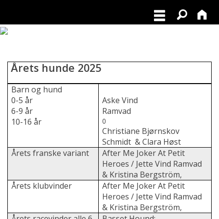
Årets hunde 2025
Barn og hund
0-5 år
Aske Vind
6-9 år
Ramvad
10-16 år
0
Christiane Bjørnskov
Schmidt
& C
l
ara Høst
Årets franske variant
After Me Joker At Petit
Heroes / Jette Vind Ramvad
& Kristina Bergström,
Årets klubvinder
After Me Joker At Petit
Heroes / Jette Vind Ramvad
& Kristina Bergström,
Årets racevinder alle 6
Basset Hound: