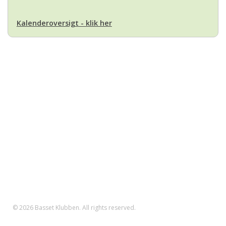
Kalenderoversigt - klik her
Basset Klubben
Formandens
formand@bassetklubben.dk
Kontakt os hvis du har spørgsmål eller kommentarer til klubben. Vi vil
bestræbe os på at besvare din henvendelse hurtigst muligt
Betalinger til Basset Klubben
Danske Bank Konto
Reg.nr.: 1551 Konto.nr.: 112-79-422
IBAN-nr.: DK71 3000 0011 2794 22
SWIFT: DABADKKK
© 2026 Basset Klubben. All rights reserved.
Forsiden