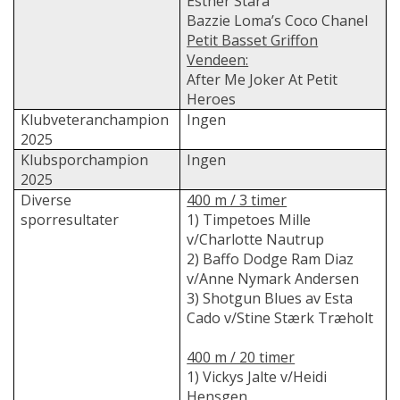
Esther Stara
Bazzie Loma’s Coco Chanel
Petit Basset Griffon
Vendeen:
After Me Joker At Petit
Heroes
Klubveteranchampion
Ingen
2025
Klubsporchampion
Ingen
2025
Diverse
400 m / 3 timer
sporresultater
1) Timpetoes Mille
v/Charlotte Nautrup
2) Baffo Dodge Ram Diaz
v/Anne Nymark Andersen
3) Shotgun Blues av Esta
Cado v/Stine Stærk Træholt
400 m / 20 timer
1) Vickys Jalte v/Heidi
Hensgen