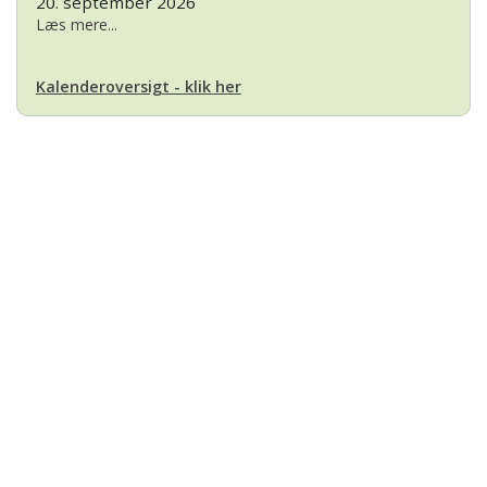
20. september 2026
Læs mere...
Kalenderoversigt - klik her
Basset Klubben
Formandens
formand@bassetklubben.dk
Kontakt os hvis du har spørgsmål eller kommentarer til klubben. Vi vil
bestræbe os på at besvare din henvendelse hurtigst muligt
Betalinger til Basset Klubben
Danske Bank Konto
Reg.nr.: 1551 Konto.nr.: 112-79-422