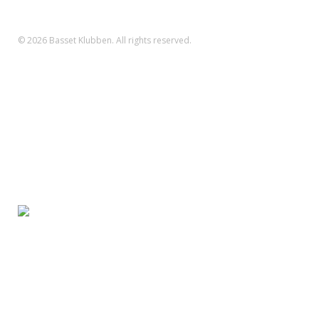
IBAN-nr.: DK71 3000 0011 2794 22
SWIFT: DABADKKK
© 2026 Basset Klubben. All rights reserved.
Forsiden
Om klubben
Nyheder
Kalender
Aktiviteter
Hvalpe/opdræt
Basset klubben
Region Fyn
Region Midjylland
Region Nordjylland
Region Sjælland
Region Sydjylland