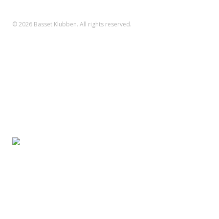
SWIFT: DABADKKK
© 2026 Basset Klubben. All rights reserved.
Forsiden
Om klubben
Nyheder
Kalender
Aktiviteter
Hvalpe/opdræt
Basset klubben
Region Fyn
Region Midjylland
Region Nordjylland
Region Sjælland
Region Sydjylland