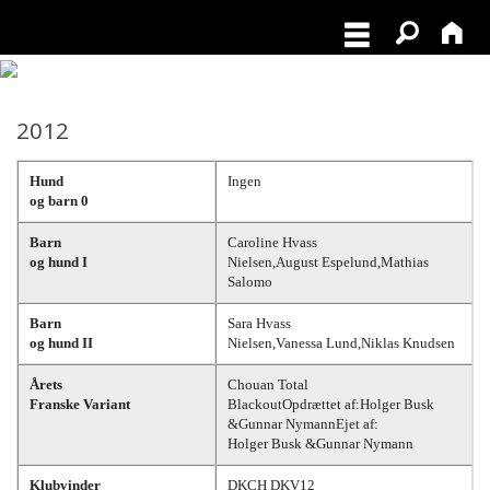
2012
Hund
Ingen
og barn 0
Barn
Caroline Hvass
og hund I
Nielsen,August Espelund,Mathias
Salomo
Barn
Sara Hvass
og hund II
Nielsen,Vanessa Lund,Niklas Knudsen
Årets
Chouan Total
Franske Variant
BlackoutOpdrættet af:Holger Busk
&Gunnar NymannEjet af:
Holger Busk &Gunnar Nymann
Klubvinder
DKCH DKV12