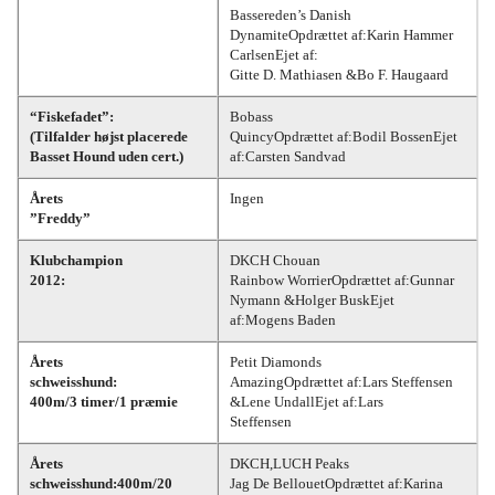
Bassereden’s Danish
DynamiteOpdrættet af:Karin Hammer
CarlsenEjet af:
Gitte D. Mathiasen &Bo F. Haugaard
“Fiskefadet”:
Bobass
(Tilfalder højst placerede
QuincyOpdrættet af:Bodil BossenEjet
Basset Hound uden cert.)
af:Carsten Sandvad
Årets
Ingen
”Freddy”
Klubchampion
DKCH Chouan
2012:
Rainbow WorrierOpdrættet af:Gunnar
Nymann &Holger BuskEjet
af:Mogens Baden
Årets
Petit Diamonds
schweisshund:
AmazingOpdrættet af:Lars Steffensen
400m/3 timer/1 præmie
&Lene UndallEjet af:Lars
Steffensen
Årets
DKCH,LUCH Peaks
schweisshund:
400m/20
Jag De BellouetOpdrættet af:Karina