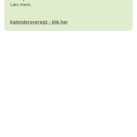
Læs mere...
Kalenderoversigt - klik her
Basset Klubben
Formandens
formand@bassetklubben.dk
Kontakt os hvis du har spørgsmål eller kommentarer til klubben. Vi vil
bestræbe os på at besvare din henvendelse hurtigst muligt
Betalinger til Basset Klubben
Danske Bank Konto
Reg.nr.: 1551 Konto.nr.: 112-79-422
IBAN-nr.: DK71 3000 0011 2794 22