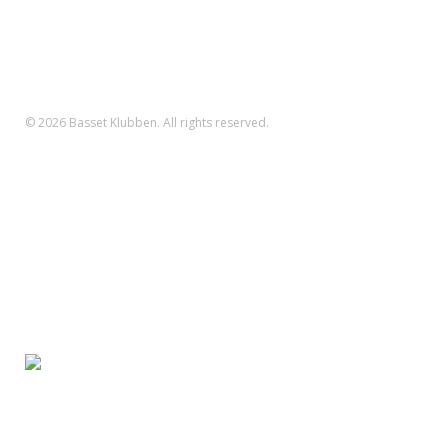
Betalinger til Basset Klubben
Danske Bank Konto
Reg.nr.: 1551 Konto.nr.: 112-79-422
IBAN-nr.: DK71 3000 0011 2794 22
SWIFT: DABADKKK
© 2026 Basset Klubben. All rights reserved.
Forsiden
Om klubben
Nyheder
Kalender
Aktiviteter
Hvalpe/opdræt
Basset klubben
Region Fyn
Region Midjylland
Region Nordjylland