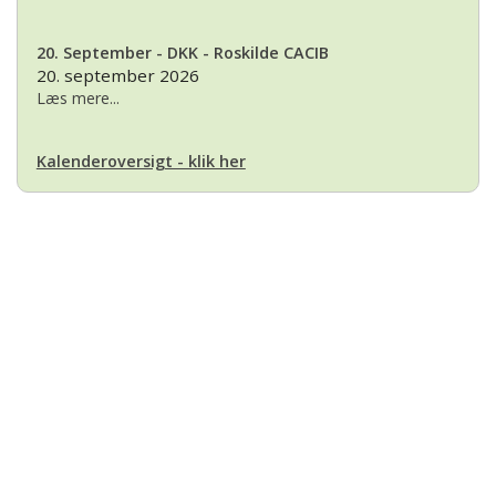
20. September - DKK - Roskilde CACIB
20. september 2026
Læs mere...
Kalenderoversigt - klik her
Basset Klubben
Formandens
formand@bassetklubben.dk
Kontakt os hvis du har spørgsmål eller kommentarer til klubben. Vi vil
bestræbe os på at besvare din henvendelse hurtigst muligt