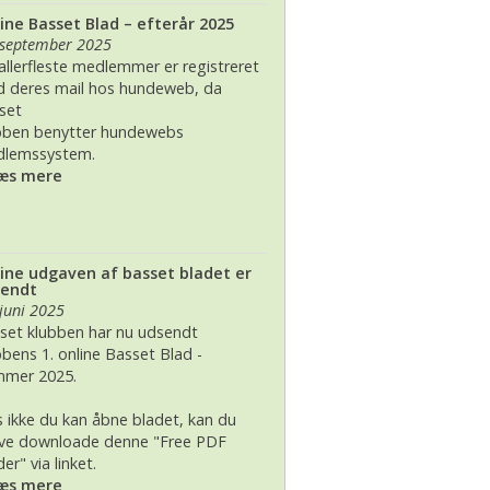
ine Basset Blad – efterår 2025
 2026, juleudstilling,Bogense,Fyn
2012
 september 2025
allerfleste medlemmer er registreret
2012 dag 2
 deres mail hos hundeweb, da
set
2011
bben benytter hundewebs
lemssystem.
Læs mere
ine udgaven af basset bladet er
sendt
 juni 2025
set klubben har nu udsendt
bbens 1. online Basset Blad -
mer 2025.
s ikke du kan åbne bladet, kan du
ve downloade denne "Free PDF
er" via linket.
Læs mere