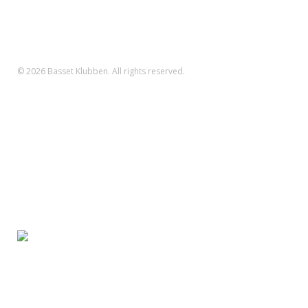
Danske Bank Konto
Reg.nr.: 1551 Konto.nr.: 112-79-422
IBAN-nr.: DK71 3000 0011 2794 22
SWIFT: DABADKKK
© 2026 Basset Klubben. All rights reserved.
Forsiden
Om klubben
Nyheder
Kalender
Aktiviteter
Hvalpe/opdræt
Basset klubben
Region Fyn
Region Midjylland
Region Nordjylland
Region Sjælland