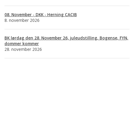
08. November - DKK - Herning CACIB
8. november 2026
BK lørdag den 28. November 26, juleudstilling, Bogense, FYN,
dommer kommer
28. november 2026
Basset Klubben
Formandens
formand@bassetklubben.dk
Kontakt os hvis du har spørgsmål eller kommentarer til klubben. Vi vil
bestræbe os på at besvare din henvendelse hurtigst muligt