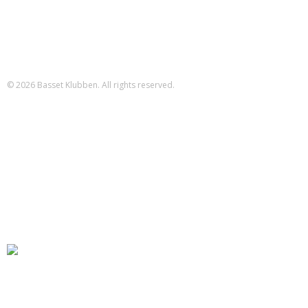
Betalinger til Basset Klubben
Danske Bank Konto
Reg.nr.: 1551 Konto.nr.: 112-79-422
IBAN-nr.: DK71 3000 0011 2794 22
SWIFT: DABADKKK
© 2026 Basset Klubben. All rights reserved.
Forsiden
Om klubben
Nyheder
Kalender
Aktiviteter
Hvalpe/opdræt
Basset klubben
Region Fyn
Region Midjylland
Region Nordjylland