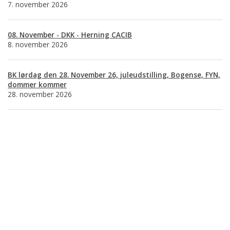
7. november 2026
08. November - DKK - Herning CACIB
8. november 2026
BK lørdag den 28. November 26, juleudstilling, Bogense, FYN,
dommer kommer
28. november 2026
Basset Klubben
Formandens
formand@bassetklubben.dk
Kontakt os hvis du har spørgsmål eller kommentarer til klubben. Vi vil
bestræbe os på at besvare din henvendelse hurtigst muligt
Betalinger til Basset Klubben
Danske Bank Konto