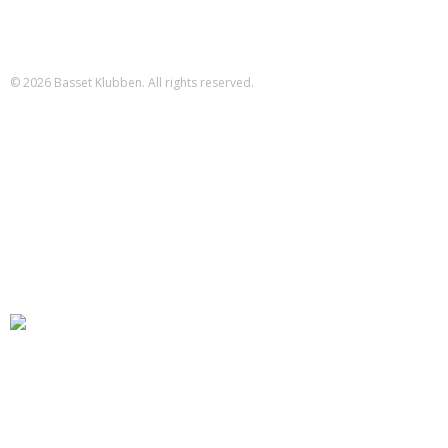
Reg.nr.: 1551 Konto.nr.: 112-79-422
IBAN-nr.: DK71 3000 0011 2794 22
SWIFT: DABADKKK
© 2026 Basset Klubben. All rights reserved.
Forsiden
Om klubben
Nyheder
Kalender
Aktiviteter
Hvalpe/opdræt
Basset klubben
Region Fyn
Region Midjylland
Region Nordjylland
Region Sjælland
Region Sydjylland