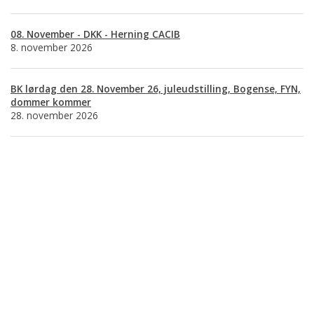
08. November - DKK - Herning CACIB
8. november 2026
BK lørdag den 28. November 26, juleudstilling, Bogense, FYN,
dommer kommer
28. november 2026
Basset Klubben
Formandens
formand@bassetklubben.dk
Kontakt os hvis du har spørgsmål eller kommentarer til klubben. Vi vil
bestræbe os på at besvare din henvendelse hurtigst muligt