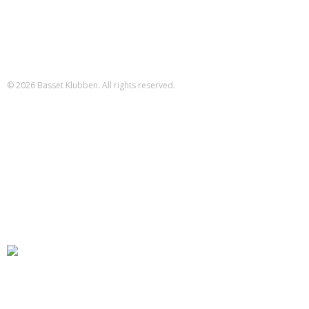
Betalinger til Basset Klubben
Danske Bank Konto
Reg.nr.: 1551 Konto.nr.: 112-79-422
IBAN-nr.: DK71 3000 0011 2794 22
SWIFT: DABADKKK
© 2026 Basset Klubben. All rights reserved.
Forsiden
Om klubben
Nyheder
Kalender
Aktiviteter
Hvalpe/opdræt
Basset klubben
Region Fyn
Region Midjylland
Region Nordjylland