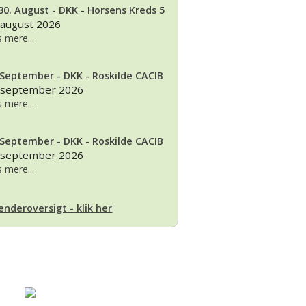
30. August - DKK - Horsens Kreds 5
 2026, juleudstilling,Bogense,Fyn
2012
 august 2026
 mere...
2012 dag 2
 September - DKK - Roskilde CACIB
2011
 september 2026
 mere...
 September - DKK - Roskilde CACIB
 september 2026
 mere...
enderoversigt - klik her
Basset klubben