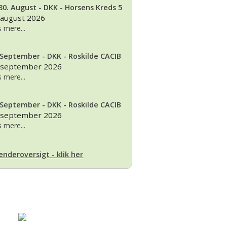
30. August - DKK - Horsens Kreds 5
 2026, juleudstilling,Bogense,Fyn
2012
 august 2026
 mere...
2012 dag 2
 September - DKK - Roskilde CACIB
2011
 september 2026
 mere...
 September - DKK - Roskilde CACIB
 september 2026
 mere...
enderoversigt - klik her
Basset klubben