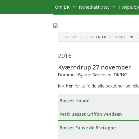
Om BK
Nyhed/aktivitet
Hvalpe/o
Medlemsskab
Kære Opdrætter og Hvalpekø
Hvalpe
Bliv medlem
Bestyrelse
Kalender
Basset sø
Flytning
FORSIDE
RESULTATER
UDSTILLING
Postliste
Aktiviteter
Opdrætte
Udmelding af Basset Klubben
Udstillinge
2016
Referater mv.
Om hvalpe
Udflugter
Kværndrup 27 november
Dommer: Bjarne Sørensen, DK/NO
Udvalg
For opdræ
Aktivitetsudvalg:
Diverse
Klik
her
for at folde alle sektioner ud, ell
Klubbens prisliste
Registreri
Medlemsadministration:
Basset Hound
Basset Bladet
Stambog
Udstillingsudvalg:
Petit Basset Griffon Vendeen
Annoncering på Hjemmesiden
Regler fo
Brugshundeudvalg
Basset Fauve de Bretagne
Klubbens love
Sundhedsudvalg