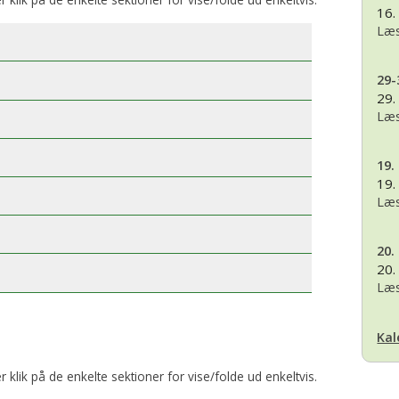
16.
Læs
29-
29.
Læs
19.
19.
Læs
20.
20.
Læs
Kal
er klik på de enkelte sektioner for vise/folde ud enkeltvis.