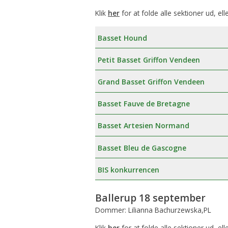
Klik
her
for at folde alle sektioner ud, ell
Basset Hound
Petit Basset Griffon Vendeen
Grand Basset Griffon Vendeen
Basset Fauve de Bretagne
Basset Artesien Normand
Basset Bleu de Gascogne
BIS konkurrencen
Ballerup 18 september
Dommer: Lilianna Bachurzewska,PL
Klik
her
for at folde alle sektioner ud, ell