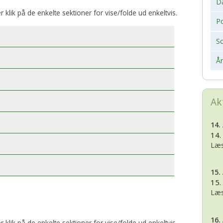
D
er klik på de enkelte sektioner for vise/folde ud enkeltvis.
Po
S
Å
Ak
14.
14.
Læs
15.
15.
Læs
16.
er klik på de enkelte sektioner for vise/folde ud enkeltvis.