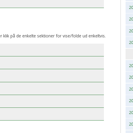
2
BK, lørdag 28. November
2017
2020
2
2016
2019
2
2015
2018
er klik på de enkelte sektioner for vise/folde ud enkeltvis.
2
2014
2017
2013
2016
2
2012
2015
2
2011
2014
2
2
2010
2013
2
2009
2012
2
2008
2011