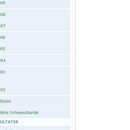
009
008
007
006
005
004
003
002
tlisten
tliste Schweisshunde
SULTATER