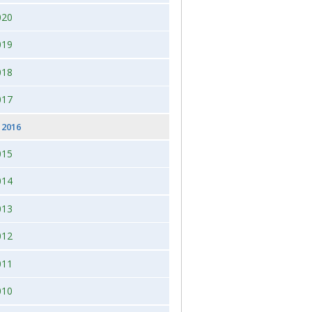
020
 2026, juleudstilling,Bogense,Fyn
2012
019
2012 dag 2
018
2011
017
2016
015
014
013
012
011
010