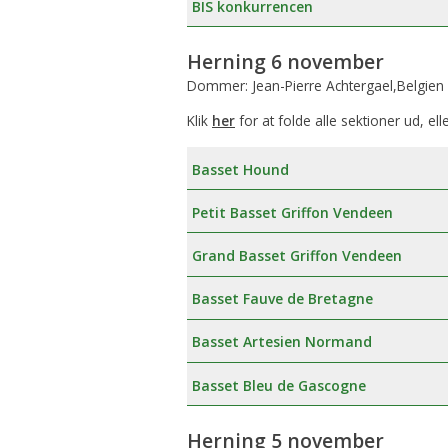
BIS konkurrencen
Æresmedlemmer i Basset Klubben
Venlighedsudvalg
Herning 6 november
Links
Internetudvalg:
Dommer: Jean-Pierre Achtergael,Belgien
Medlemsbilleder
Klik
her
for at folde alle sektioner ud, ell
Blanketter
Basset Hound
Betalinger til Basset Klubben
Petit Basset Griffon Vendeen
Afregningsbilag
Grand Basset Griffon Vendeen
Basset Fauve de Bretagne
Basset Artesien Normand
Basset Bleu de Gascogne
Herning 5 november